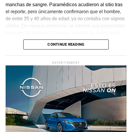
manchas de sangre. Paramédicos acudieron al sitio tras
el reporte, pero únicamente confirmaron que el hombre,
de entre 35 y 40 años de edad, ya no contaba con signos
vitales. De manera preliminar, se informó que presentaba
impactos de bala en la cabeza, además de daños en la
puerta del lado del conductor.
CONTINUE READING
La zona fue acordonada para preservar la escena,
mientras peritos de la Fiscalía Regional Oriente
ADVERTISEMENT
realizaron las diligencias correspondientes y el
levantamiento del cuerpo. Hasta el momento no se
cuenta con información sobre los agresores, y el cadáver
fue trasladado al Servicio Médico Forense en espera de
ser identificado, en tanto continúan las investigaciones.