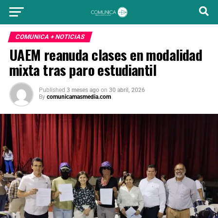
COMUNICA + NOTICIAS
UAEM reanuda clases en modalidad
mixta tras paro estudiantil
Published
3 meses ago
on
30 abril, 2026
By
comunicamasmedia.com