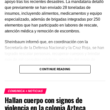
apoyo tras los recientes desastres. La mandataria detalló
que previamente se han enviado 28 toneladas de
insumos, incluyendo alimentos, medicamentos y equipo
especializado, además de brigadas integradas por 250
elementos que han participado en labores de rescate,
atención médica y remoción de escombros.
Sheinbaum informó que, en coordinación con la
Secretaría de la Defensa Nacional y la Cruz Roja, se han
logrado rescatar personas, recuperar cuerpos y brindar
más de mil consultas médicas, además del envío de
plantas de energía y materiales de apoyo. Subrayó que
CONTINUE READING
estas acciones responden a solicitudes del gobierno
venezolano y reiteró el compromiso de México con la
asistencia internacional en situaciones de emergencia.
COMUNICA + NOTICIAS
En otro tema, el secretario de Economía, Marcelo Ebrard,
Hallan cuerpo con signos de
aseguró que el Tratado entre México, Estados Unidos y
violencia en la colonia Azteca
Canadá (T-MEC) se mantiene sin cambios y continúa