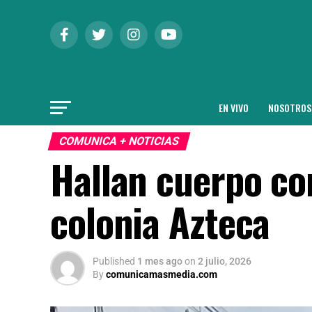
EN VIVO
NOSOTROS
COMUNICA + NOTICIAS
Hallan cuerpo con
colonia Azteca
Published
1 mes ago
on
2 julio, 2026
By
comunicamasmedia.com