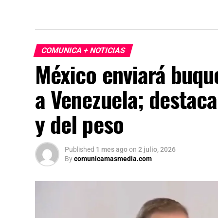
COMUNICA + NOTICIAS
México enviará buqu
a Venezuela; destaca
y del peso
Published
1 mes ago
on
2 julio, 2026
By
comunicamasmedia.com