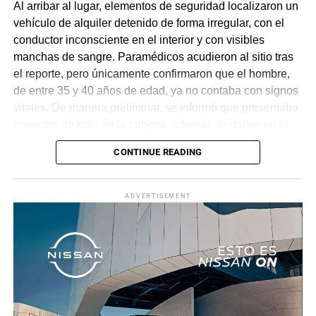
Al arribar al lugar, elementos de seguridad localizaron un
vehículo de alquiler detenido de forma irregular, con el
conductor inconsciente en el interior y con visibles
manchas de sangre. Paramédicos acudieron al sitio tras
el reporte, pero únicamente confirmaron que el hombre,
de entre 35 y 40 años de edad, ya no contaba con signos
vitales. De manera preliminar, se informó que presentaba
impactos de bala en la cabeza, además de daños en la
puerta del lado del conductor.
CONTINUE READING
La zona fue acordonada para preservar la escena,
mientras peritos de la Fiscalía Regional Oriente
ADVERTISEMENT
realizaron las diligencias correspondientes y el
levantamiento del cuerpo. Hasta el momento no se
cuenta con información sobre los agresores, y el cadáver
fue trasladado al Servicio Médico Forense en espera de
ser identificado, en tanto continúan las investigaciones.