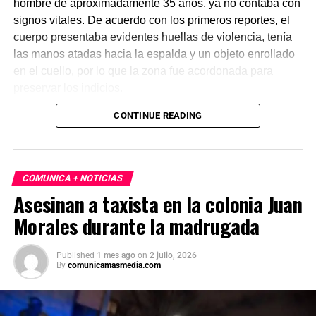
hombre de aproximadamente 35 años, ya no contaba con
signos vitales. De acuerdo con los primeros reportes, el
cuerpo presentaba evidentes huellas de violencia, tenía
las manos atadas hacia la espalda y un objeto enrollado
en el cuello, por lo que la zona fue acordonada para
preservar los indicios.
CONTINUE READING
Las primeras investigaciones apuntan a que el hombre
habría sido abandonado en ese punto durante la
madrugada. Personal de la Fiscalía y del Servicio Médico
Forense realizó el levantamiento del cuerpo e inició la
COMUNICA + NOTICIAS
carpeta de investigación correspondiente para esclarecer
Asesinan a taxista en la colonia Juan
este homicidio.
Morales durante la madrugada
Published
1 mes ago
on
2 julio, 2026
By
comunicamasmedia.com