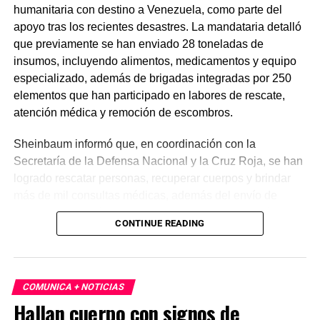
humanitaria con destino a Venezuela, como parte del
apoyo tras los recientes desastres. La mandataria detalló
que previamente se han enviado 28 toneladas de
insumos, incluyendo alimentos, medicamentos y equipo
especializado, además de brigadas integradas por 250
elementos que han participado en labores de rescate,
atención médica y remoción de escombros.
Sheinbaum informó que, en coordinación con la
Secretaría de la Defensa Nacional y la Cruz Roja, se han
logrado rescatar personas, recuperar cuerpos y brindar
más de mil consultas médicas, además del envío de
plantas de energía y materiales de apoyo. Subrayó que
CONTINUE READING
estas acciones responden a solicitudes del gobierno
venezolano y reiteró el compromiso de México con la
asistencia internacional en situaciones de emergencia.
COMUNICA + NOTICIAS
En otro tema, el secretario de Economía, Marcelo Ebrard,
Hallan cuerpo con signos de
aseguró que el Tratado entre México, Estados Unidos y