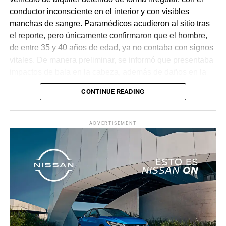
conductor inconsciente en el interior y con visibles
manchas de sangre. Paramédicos acudieron al sitio tras
el reporte, pero únicamente confirmaron que el hombre,
de entre 35 y 40 años de edad, ya no contaba con signos
vitales. De manera preliminar, se informó que presentaba
impactos de bala en la cabeza, además de daños en la
puerta del lado del conductor.
CONTINUE READING
La zona fue acordonada para preservar la escena,
mientras peritos de la Fiscalía Regional Oriente
ADVERTISEMENT
realizaron las diligencias correspondientes y el
levantamiento del cuerpo. Hasta el momento no se
cuenta con información sobre los agresores, y el cadáver
fue trasladado al Servicio Médico Forense en espera de
ser identificado, en tanto continúan las investigaciones.