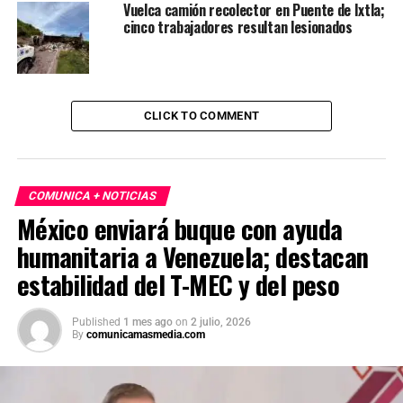
Vuelca camión recolector en Puente de Ixtla;
cinco trabajadores resultan lesionados
CLICK TO COMMENT
COMUNICA + NOTICIAS
México enviará buque con ayuda
humanitaria a Venezuela; destacan
estabilidad del T-MEC y del peso
Published
1 mes ago
on
2 julio, 2026
By
comunicamasmedia.com