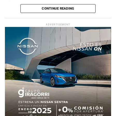
puerta del lado del conductor.
CONTINUE READING
La zona fue acordonada para preservar la escena,
mientras peritos de la Fiscalía Regional Oriente
ADVERTISEMENT
realizaron las diligencias correspondientes y el
levantamiento del cuerpo. Hasta el momento no se
cuenta con información sobre los agresores, y el cadáver
fue trasladado al Servicio Médico Forense en espera de
ser identificado, en tanto continúan las investigaciones.