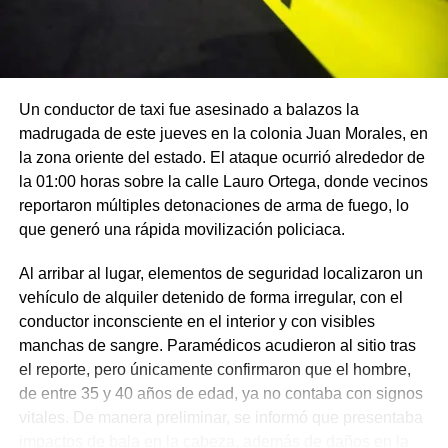
Un conductor de taxi fue asesinado a balazos la
madrugada de este jueves en la colonia Juan Morales, en
la zona oriente del estado. El ataque ocurrió alrededor de
la 01:00 horas sobre la calle Lauro Ortega, donde vecinos
reportaron múltiples detonaciones de arma de fuego, lo
que generó una rápida movilización policiaca.
Al arribar al lugar, elementos de seguridad localizaron un
vehículo de alquiler detenido de forma irregular, con el
conductor inconsciente en el interior y con visibles
manchas de sangre. Paramédicos acudieron al sitio tras
el reporte, pero únicamente confirmaron que el hombre,
de entre 35 y 40 años de edad, ya no contaba con signos
vitales. De manera preliminar, se informó que presentaba
impactos de bala en la cabeza, además de daños en la