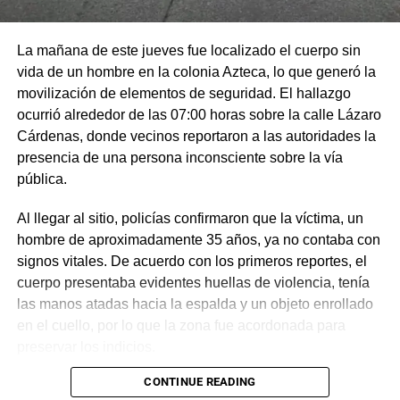
La mañana de este jueves fue localizado el cuerpo sin
vida de un hombre en la colonia Azteca, lo que generó la
movilización de elementos de seguridad. El hallazgo
ocurrió alrededor de las 07:00 horas sobre la calle Lázaro
Cárdenas, donde vecinos reportaron a las autoridades la
presencia de una persona inconsciente sobre la vía
pública.
Al llegar al sitio, policías confirmaron que la víctima, un
hombre de aproximadamente 35 años, ya no contaba con
signos vitales. De acuerdo con los primeros reportes, el
cuerpo presentaba evidentes huellas de violencia, tenía
las manos atadas hacia la espalda y un objeto enrollado
en el cuello, por lo que la zona fue acordonada para
preservar los indicios.
CONTINUE READING
Las primeras investigaciones apuntan a que el hombre