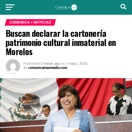
COMUNICA + NOTICIAS
Buscan declarar la cartonería
patrimonio cultural inmaterial en
Morelos
Published
3 meses ago
on
7 mayo, 2026
By
comunicamasmedia.com