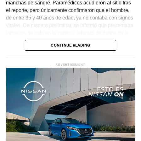
manchas de sangre. Paramédicos acudieron al sitio tras
el reporte, pero únicamente confirmaron que el hombre,
de entre 35 y 40 años de edad, ya no contaba con signos
vitales. De manera preliminar, se informó que presentaba
impactos de bala en la cabeza, además de daños en la
puerta del lado del conductor.
CONTINUE READING
La zona fue acordonada para preservar la escena,
mientras peritos de la Fiscalía Regional Oriente
ADVERTISEMENT
realizaron las diligencias correspondientes y el
levantamiento del cuerpo. Hasta el momento no se
cuenta con información sobre los agresores, y el cadáver
fue trasladado al Servicio Médico Forense en espera de
ser identificado, en tanto continúan las investigaciones.