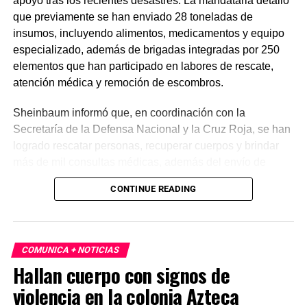
apoyo tras los recientes desastres. La mandataria detalló
que previamente se han enviado 28 toneladas de
insumos, incluyendo alimentos, medicamentos y equipo
especializado, además de brigadas integradas por 250
elementos que han participado en labores de rescate,
atención médica y remoción de escombros.
Sheinbaum informó que, en coordinación con la
Secretaría de la Defensa Nacional y la Cruz Roja, se han
logrado rescatar personas, recuperar cuerpos y brindar
más de mil consultas médicas, además del envío de
plantas de energía y materiales de apoyo. Subrayó que
CONTINUE READING
estas acciones responden a solicitudes del gobierno
venezolano y reiteró el compromiso de México con la
asistencia internacional en situaciones de emergencia.
COMUNICA + NOTICIAS
En otro tema, el secretario de Economía, Marcelo Ebrard,
Hallan cuerpo con signos de
aseguró que el Tratado entre México, Estados Unidos y
violencia en la colonia Azteca
Canadá (T-MEC) se mantiene sin cambios y continúa