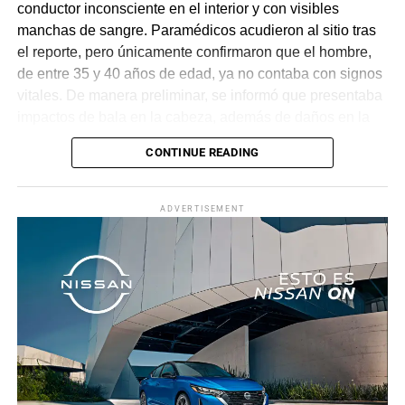
conductor inconsciente en el interior y con visibles
manchas de sangre. Paramédicos acudieron al sitio tras
el reporte, pero únicamente confirmaron que el hombre,
de entre 35 y 40 años de edad, ya no contaba con signos
vitales. De manera preliminar, se informó que presentaba
impactos de bala en la cabeza, además de daños en la
puerta del lado del conductor.
CONTINUE READING
La zona fue acordonada para preservar la escena,
mientras peritos de la Fiscalía Regional Oriente
ADVERTISEMENT
realizaron las diligencias correspondientes y el
levantamiento del cuerpo. Hasta el momento no se
cuenta con información sobre los agresores, y el cadáver
fue trasladado al Servicio Médico Forense en espera de
ser identificado, en tanto continúan las investigaciones.