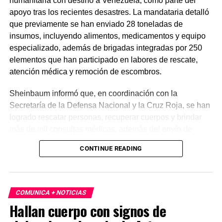
humanitaria con destino a Venezuela, como parte del
apoyo tras los recientes desastres. La mandataria detalló
que previamente se han enviado 28 toneladas de
insumos, incluyendo alimentos, medicamentos y equipo
especializado, además de brigadas integradas por 250
elementos que han participado en labores de rescate,
atención médica y remoción de escombros.
Sheinbaum informó que, en coordinación con la
Secretaría de la Defensa Nacional y la Cruz Roja, se han
logrado rescatar personas, recuperar cuerpos y brindar
más de mil consultas médicas, además del envío de
plantas de energía y materiales de apoyo. Subrayó que
CONTINUE READING
estas acciones responden a solicitudes del gobierno
venezolano y reiteró el compromiso de México con la
asistencia internacional en situaciones de emergencia.
COMUNICA + NOTICIAS
En otro tema, el secretario de Economía, Marcelo Ebrard,
Hallan cuerpo con signos de
aseguró que el Tratado entre México, Estados Unidos y