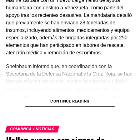
Marina zarpará con un nuevo cargamento de ayuda
humanitaria con destino a Venezuela, como parte del
apoyo tras los recientes desastres. La mandataria detalló
que previamente se han enviado 28 toneladas de
insumos, incluyendo alimentos, medicamentos y equipo
especializado, además de brigadas integradas por 250
elementos que han participado en labores de rescate,
atención médica y remoción de escombros.
Sheinbaum informó que, en coordinación con la
Secretaría de la Defensa Nacional y la Cruz Roja, se han
logrado rescatar personas, recuperar cuerpos y brindar
más de mil consultas médicas, además del envío de
plantas de energía y materiales de apoyo. Subrayó que
CONTINUE READING
estas acciones responden a solicitudes del gobierno
venezolano y reiteró el compromiso de México con la
asistencia internacional en situaciones de emergencia.
COMUNICA + NOTICIAS
En otro tema, el secretario de Economía, Marcelo Ebrard,