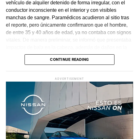
vehículo de alquiler detenido de forma irregular, con el
conductor inconsciente en el interior y con visibles
manchas de sangre. Paramédicos acudieron al sitio tras
el reporte, pero únicamente confirmaron que el hombre,
de entre 35 y 40 años de edad, ya no contaba con signos
vitales. De manera preliminar, se informó que presentaba
impactos de bala en la cabeza, además de daños en la
puerta del lado del conductor.
CONTINUE READING
La zona fue acordonada para preservar la escena,
mientras peritos de la Fiscalía Regional Oriente
ADVERTISEMENT
realizaron las diligencias correspondientes y el
levantamiento del cuerpo. Hasta el momento no se
cuenta con información sobre los agresores, y el cadáver
fue trasladado al Servicio Médico Forense en espera de
ser identificado, en tanto continúan las investigaciones.