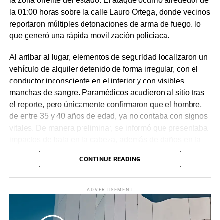
la zona oriente del estado. El ataque ocurrió alrededor de
la 01:00 horas sobre la calle Lauro Ortega, donde vecinos
reportaron múltiples detonaciones de arma de fuego, lo
que generó una rápida movilización policiaca.
Al arribar al lugar, elementos de seguridad localizaron un
vehículo de alquiler detenido de forma irregular, con el
conductor inconsciente en el interior y con visibles
manchas de sangre. Paramédicos acudieron al sitio tras
el reporte, pero únicamente confirmaron que el hombre,
de entre 35 y 40 años de edad, ya no contaba con signos
vitales. De manera preliminar, se informó que presentaba
impactos de bala en la cabeza, además de daños en la
puerta del lado del conductor.
CONTINUE READING
La zona fue acordonada para preservar la escena,
mientras peritos de la Fiscalía Regional Oriente
ADVERTISEMENT
realizaron las diligencias correspondientes y el
levantamiento del cuerpo. Hasta el momento no se