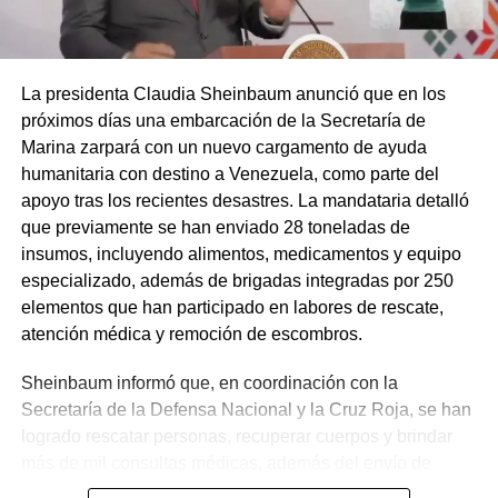
La presidenta Claudia Sheinbaum anunció que en los
próximos días una embarcación de la Secretaría de
Marina zarpará con un nuevo cargamento de ayuda
humanitaria con destino a Venezuela, como parte del
apoyo tras los recientes desastres. La mandataria detalló
que previamente se han enviado 28 toneladas de
insumos, incluyendo alimentos, medicamentos y equipo
especializado, además de brigadas integradas por 250
elementos que han participado en labores de rescate,
atención médica y remoción de escombros.
Sheinbaum informó que, en coordinación con la
Secretaría de la Defensa Nacional y la Cruz Roja, se han
logrado rescatar personas, recuperar cuerpos y brindar
más de mil consultas médicas, además del envío de
plantas de energía y materiales de apoyo. Subrayó que