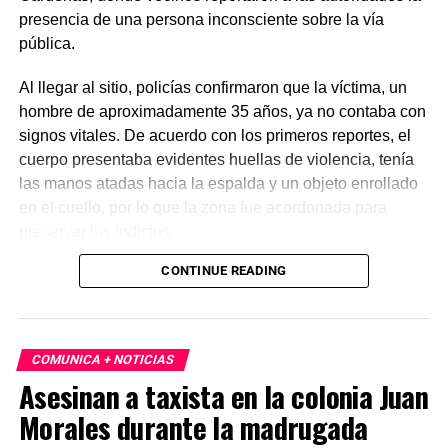
presencia de una persona inconsciente sobre la vía
pública.
Al llegar al sitio, policías confirmaron que la víctima, un
hombre de aproximadamente 35 años, ya no contaba con
signos vitales. De acuerdo con los primeros reportes, el
cuerpo presentaba evidentes huellas de violencia, tenía
las manos atadas hacia la espalda y un objeto enrollado
en el cuello, por lo que la zona fue acordonada para
preservar los indicios.
CONTINUE READING
Las primeras investigaciones apuntan a que el hombre
habría sido abandonado en ese punto durante la
madrugada. Personal de la Fiscalía y del Servicio Médico
Forense realizó el levantamiento del cuerpo e inició la
COMUNICA + NOTICIAS
carpeta de investigación correspondiente para esclarecer
Asesinan a taxista en la colonia Juan
este homicidio.
Morales durante la madrugada