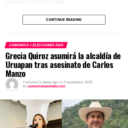
Casasano y Emiliano Zapata.
El proyecto incluye capacitación, soporte técnico y
CONTINUE READING
diagnóstico con dron, y permitirá incrementar en al menos
25% la eficiencia de recolección, mejorar los valores de
KARBE y elevar los ingresos del sector. Con estas
acciones, la administración de Margarita González
COMUNICA + ELECCIONES 2024
Saravia refuerza un modelo de desarrollo basado en
Grecia Quiroz asumirá la alcaldía de
innovación y bienestar para las familias cañeras de
Uruapan tras asesinato de Carlos
Morelos.
Manzo
Published
9 meses ago
on
5 noviembre, 2025
By
comunicamasmedia.com