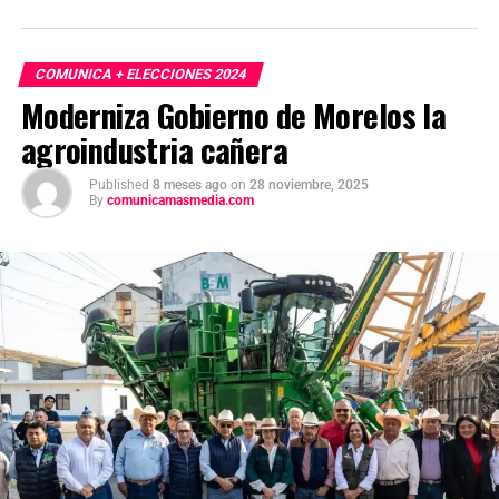
COMUNICA + ELECCIONES 2024
Moderniza Gobierno de Morelos la
agroindustria cañera
Published
8 meses ago
on
28 noviembre, 2025
By
comunicamasmedia.com