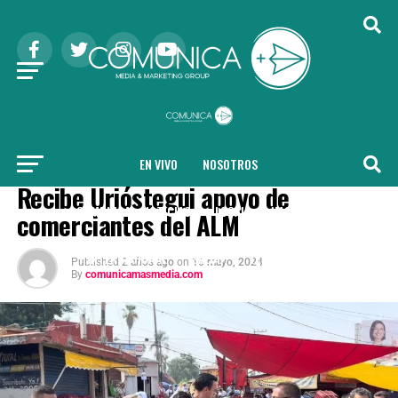
EN VIVO
NOSOTROS
COMUNICA + ELECCIONES 2024
Recibe Urióstegui apoyo de
COMUNICA + NOTICIAS
LOCAL
NACIONAL
comerciantes del ALM
INTERNACIONAL
SALUD
TENDENCIAS
Published
2 años ago
on
16 mayo, 2024
By
comunicamasmedia.com