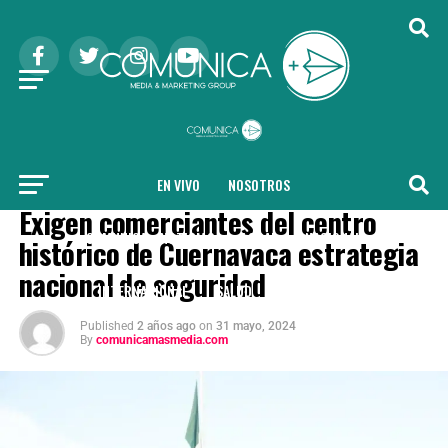
EN VIVO
NOSOTROS
COMUNICA + NOTICIAS
Exigen comerciantes del centro
COMUNICA + NOTICIAS
LOCAL
NACIONAL
histórico de Cuernavaca estrategia
nacional de seguridad
INTERNACIONAL
SALUD
TENDENCIAS
Published
2 años ago
on
31 mayo, 2024
By
comunicamasmedia.com