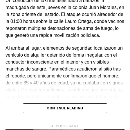
Un conductor de taxi fue asesinado a balazos la
madrugada de este jueves en la colonia Juan Morales, en
la zona oriente del estado. El ataque ocurrió alrededor de
la 01:00 horas sobre la calle Lauro Ortega, donde vecinos
reportaron múltiples detonaciones de arma de fuego, lo
que generó una rápida movilización policiaca.
Al arribar al lugar, elementos de seguridad localizaron un
vehículo de alquiler detenido de forma irregular, con el
conductor inconsciente en el interior y con visibles
manchas de sangre. Paramédicos acudieron al sitio tras
el reporte, pero únicamente confirmaron que el hombre,
de entre 35 y 40 años de edad, ya no contaba con signos
vitales. De manera preliminar, se informó que presentaba
impactos de bala en la cabeza, además de daños en la
puerta del lado del conductor.
CONTINUE READING
La zona fue acordonada para preservar la escena,
mientras peritos de la Fiscalía Regional Oriente
ADVERTISEMENT