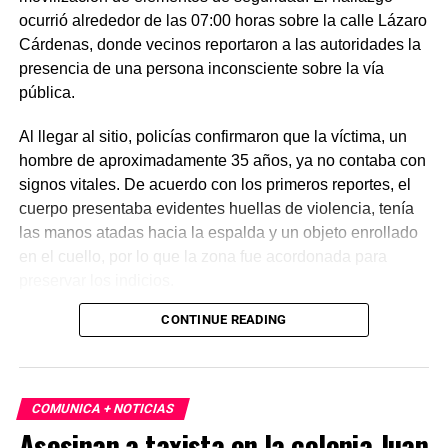
ocurrió alrededor de las 07:00 horas sobre la calle Lázaro
Cárdenas, donde vecinos reportaron a las autoridades la
presencia de una persona inconsciente sobre la vía
pública.
Al llegar al sitio, policías confirmaron que la víctima, un
hombre de aproximadamente 35 años, ya no contaba con
signos vitales. De acuerdo con los primeros reportes, el
cuerpo presentaba evidentes huellas de violencia, tenía
las manos atadas hacia la espalda y un objeto enrollado
en el cuello, por lo que la zona fue acordonada para
preservar los indicios.
CONTINUE READING
Las primeras investigaciones apuntan a que el hombre
habría sido abandonado en ese punto durante la
madrugada. Personal de la Fiscalía y del Servicio Médico
Forense realizó el levantamiento del cuerpo e inició la
COMUNICA + NOTICIAS
carpeta de investigación correspondiente para esclarecer
Asesinan a taxista en la colonia Juan
este homicidio.