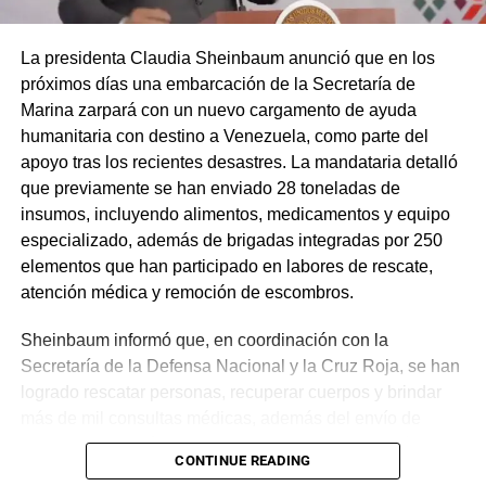
La presidenta Claudia Sheinbaum anunció que en los
próximos días una embarcación de la Secretaría de
Marina zarpará con un nuevo cargamento de ayuda
humanitaria con destino a Venezuela, como parte del
apoyo tras los recientes desastres. La mandataria detalló
que previamente se han enviado 28 toneladas de
insumos, incluyendo alimentos, medicamentos y equipo
especializado, además de brigadas integradas por 250
elementos que han participado en labores de rescate,
atención médica y remoción de escombros.
Sheinbaum informó que, en coordinación con la
Secretaría de la Defensa Nacional y la Cruz Roja, se han
logrado rescatar personas, recuperar cuerpos y brindar
más de mil consultas médicas, además del envío de
plantas de energía y materiales de apoyo. Subrayó que
CONTINUE READING
estas acciones responden a solicitudes del gobierno