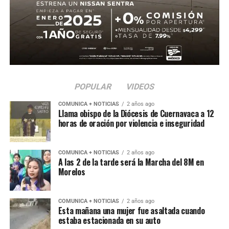
En la segunda mitad, Ecuador adelantó líneas y buscó
reaccionar con cambios ofensivos, pero careció de
claridad frente al arco. México, por su parte, optó por
administrar la ventaja y buscar espacios al contragolpe.
El cierre del partido incluyó la expulsión de Piero
POPULAR
VIDEOS
Hincapié en tiempo agregado, tras una revisión del VAR,
COMUNICA + NOTICIAS
2 años ago
lo que terminó por inclinar definitivamente el encuentro a
Llama obispo de la Diócesis de Cuernavaca a 12
favor del Tri.
horas de oración por violencia e inseguridad
Con este resultado, México no solo avanza de ronda, sino
que también deja atrás una larga racha negativa en
COMUNICA + NOTICIAS
2 años ago
A las 2 de la tarde será la Marcha del 8M en
partidos decisivos, ilusionando a su afición con un equipo
Morelos
que combina orden, intensidad y contundencia.
COMUNICA + NOTICIAS
2 años ago
Esta mañana una mujer fue asaltada cuando
estaba estacionada en su auto