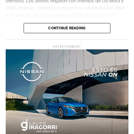
ofensiva. Los avisos llegaron con intentos de Gil Mora y
Raúl Jiménez, mientras el equipo se adueñaba del ritmo
ante una afición entregada en el Estadio Ciudad de
México.
CONTINUE READING
La recompensa llegó al minuto 22. Tras una jugada
colectiva que desordenó a la defensa ecuatoriana,
ADVERTISEMENT
Roberto “Piojo” Alvarado asistió a Julián Quiñones, quien
definió con categoría dentro del área para abrir el
marcador.
El dominio mexicano se mantuvo y no tardó en reflejarse
nuevamente. Al 31’, una recuperación en zona alta
permitió a Quiñones devolverle el balón a Raúl Jiménez,
quien sacó un potente disparo al ángulo para firmar el 2-
0.
Antes del descanso, el arquero Luis Ángel “Tala” Rangel
evitó el descuento con una gran atajada, manteniendo la
ventaja para el conjunto tricolor.