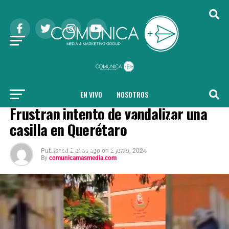
EN VIVO
NOSOTROS
NACIONAL
Frustran intento de vandalizar una
COMUNICA + NOTICIAS
LOCAL
NACIONAL
casilla en Querétaro
INTERNACIONAL
SALUD
TENDENCIAS
Published
2 años ago
on
2 junio, 2024
By
comunicamasmedia.com