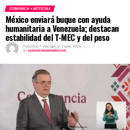
COMUNICA + NOTICIAS
México enviará buque con ayuda
humanitaria a Venezuela; destacan
estabilidad del T-MEC y del peso
Published
1 mes ago
on
2 julio, 2026
By
comunicamasmedia.com