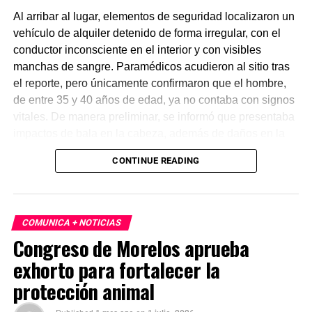
Al arribar al lugar, elementos de seguridad localizaron un
vehículo de alquiler detenido de forma irregular, con el
conductor inconsciente en el interior y con visibles
manchas de sangre. Paramédicos acudieron al sitio tras
el reporte, pero únicamente confirmaron que el hombre,
de entre 35 y 40 años de edad, ya no contaba con signos
vitales. De manera preliminar, se informó que presentaba
impactos de bala en la cabeza, además de daños en la
puerta del lado del conductor.
CONTINUE READING
La zona fue acordonada para preservar la escena,
mientras peritos de la Fiscalía Regional Oriente
realizaron las diligencias correspondientes y el
COMUNICA + NOTICIAS
levantamiento del cuerpo. Hasta el momento no se
Congreso de Morelos aprueba
cuenta con información sobre los agresores, y el cadáver
exhorto para fortalecer la
fue trasladado al Servicio Médico Forense en espera de
ser identificado, en tanto continúan las investigaciones.
protección animal