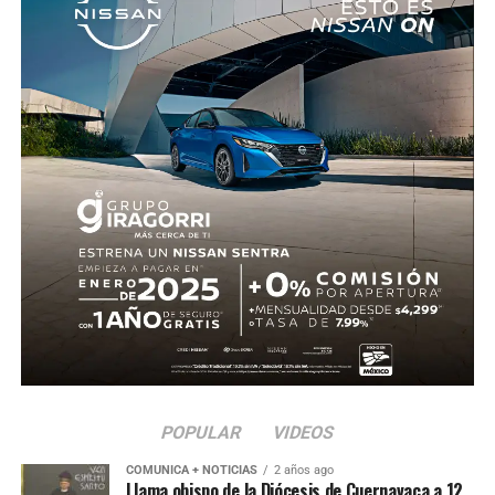
municipios, en particular al Ayuntamiento de Jojutla, a
reforzar la supervisión en eventos con animales e
investigar posibles irregularidades. Asimismo, contó con
el respaldo de diversas y diversos legisladores, quienes
coincidieron en que es necesario fortalecer la aplicación
de la ley para evitar que se repitan este tipo de hechos.
POPULAR
VIDEOS
COMUNICA + NOTICIAS
2 años ago
Llama obispo de la Diócesis de Cuernavaca a 12