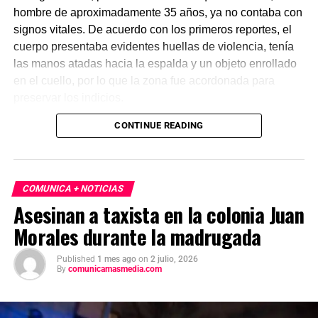
hombre de aproximadamente 35 años, ya no contaba con
signos vitales. De acuerdo con los primeros reportes, el
cuerpo presentaba evidentes huellas de violencia, tenía
las manos atadas hacia la espalda y un objeto enrollado
en el cuello, por lo que la zona fue acordonada para
preservar los indicios.
CONTINUE READING
Las primeras investigaciones apuntan a que el hombre
habría sido abandonado en ese punto durante la
madrugada. Personal de la Fiscalía y del Servicio Médico
Forense realizó el levantamiento del cuerpo e inició la
COMUNICA + NOTICIAS
carpeta de investigación correspondiente para esclarecer
Asesinan a taxista en la colonia Juan
este homicidio.
Morales durante la madrugada
Published
1 mes ago
on
2 julio, 2026
By
comunicamasmedia.com