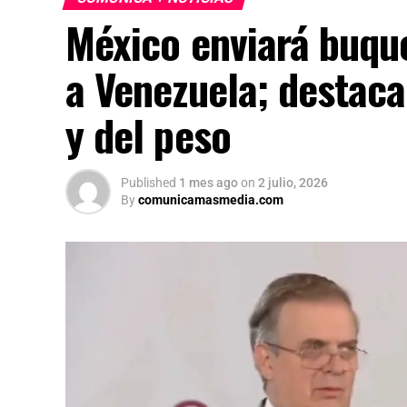
México enviará buqu
a Venezuela; destaca
y del peso
Published
1 mes ago
on
2 julio, 2026
By
comunicamasmedia.com