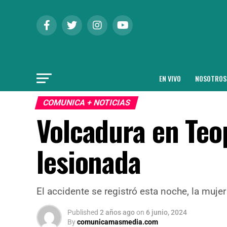
EN VIVO
NOSOTROS
COMUNICA + NOTICIAS
Volcadura en Teo
lesionada
El accidente se registró esta noche, la muje
Published
2 años ago
on
6 junio, 2024
By
comunicamasmedia.com