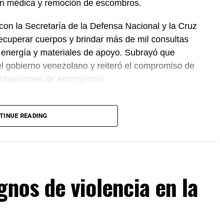
ión médica y remoción de escombros.
on la Secretaría de la Defensa Nacional y la Cruz
ecuperar cuerpos y brindar más de mil consultas
 energía y materiales de apoyo. Subrayó que
el gobierno venezolano y reiteró el compromiso de
 situaciones de emergencia.
 Marcelo Ebrard, aseguró que el Tratado entre
 se mantiene sin cambios y continúa ofreciendo
TINUE READING
rocesos de revisión previstos. Por su parte, la
mantiene estable frente al dólar y reiteró que el
cientes incidentes registrados durante
gnos de violencia en la