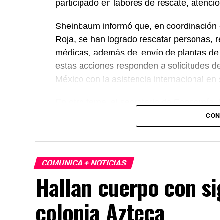
participado en labores de rescate, atenc
Sheinbaum informó que, en coordinación c
Roja, se han logrado rescatar personas, r
médicas, además del envío de plantas de
estas acciones responden a solicitudes d
México con la asistencia internacional en
En otro tema, el secretario de Economía,
México, Estados Unidos y Canadá (T-MEC)
CON
certidumbre a inversionistas, pese a los p
presidenta afirmó que el peso mexicano se 
país es seguro para visitantes, tras los re
COMUNICA + NOTICIAS
celebraciones en la capital.
Hallan cuerpo con si
colonia Azteca