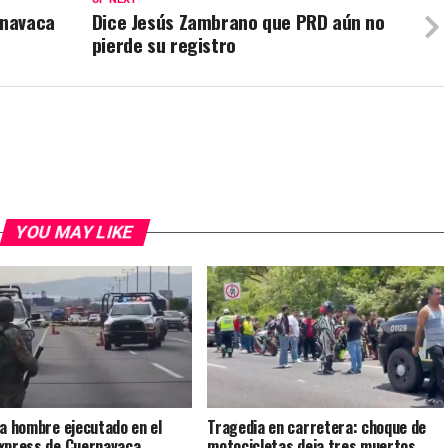
rnavaca
Dice Jesús Zambrano que PRD aún no
pierde su registro
YOU MAY LIKE
 a hombre ejecutado en el
Tragedia en carretera: choque de
xpress de Cuernavaca
motocicletas deja tres muertos