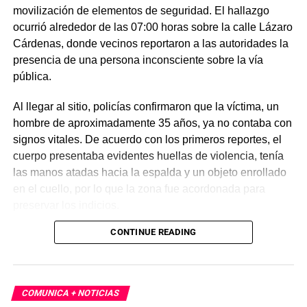
movilización de elementos de seguridad. El hallazgo
ocurrió alrededor de las 07:00 horas sobre la calle Lázaro
Cárdenas, donde vecinos reportaron a las autoridades la
presencia de una persona inconsciente sobre la vía
pública.
Al llegar al sitio, policías confirmaron que la víctima, un
hombre de aproximadamente 35 años, ya no contaba con
signos vitales. De acuerdo con los primeros reportes, el
cuerpo presentaba evidentes huellas de violencia, tenía
las manos atadas hacia la espalda y un objeto enrollado
en el cuello, por lo que la zona fue acordonada para
preservar los indicios.
CONTINUE READING
Las primeras investigaciones apuntan a que el hombre
habría sido abandonado en ese punto durante la
madrugada. Personal de la Fiscalía y del Servicio Médico
Forense realizó el levantamiento del cuerpo e inició la
COMUNICA + NOTICIAS
carpeta de investigación correspondiente para esclarecer