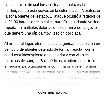
Un conductor de taxi fue asesinado a balazos la
madrugada de este jueves en la colonia Juan Morales, en
la zona oriente del estado. El ataque ocurrió alrededor de
la 01:00 horas sobre la calle Lauro Ortega, donde vecinos
reportaron múltiples detonaciones de arma de fuego, lo
que generó una rápida movilización policiaca.
Al arribar al lugar, elementos de seguridad localizaron un
vehículo de alquiler detenido de forma irregular, con el
conductor inconsciente en el interior y con visibles
manchas de sangre. Paramédicos acudieron al sitio tras
el reporte, pero únicamente confirmaron que el hombre,
de entre 35 y 40 años de edad, ya no contaba con signos
vitales. De manera preliminar, se informó que presentaba
impactos de bala en la cabeza, además de daños en la
puerta del lado del conductor.
CONTINUE READING
La zona fue acordonada para preservar la escena,
mientras peritos de la Fiscalía Regional Oriente