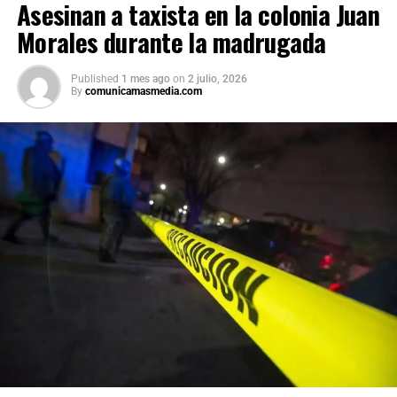
Asesinan a taxista en la colonia Juan
este homicidio.
Morales durante la madrugada
Published
1 mes ago
on
2 julio, 2026
By
comunicamasmedia.com