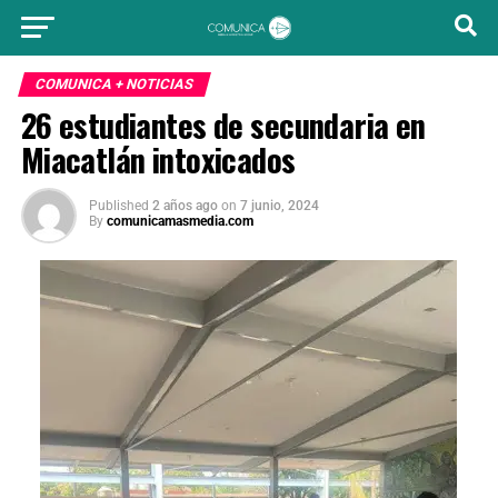
COMUNICA + NOTICIAS
26 estudiantes de secundaria en
Miacatlán intoxicados
Published
2 años ago
on
7 junio, 2024
By
comunicamasmedia.com