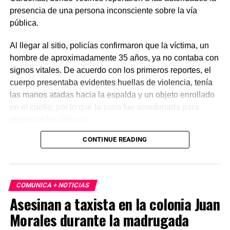
presencia de una persona inconsciente sobre la vía
pública.
Al llegar al sitio, policías confirmaron que la víctima, un
hombre de aproximadamente 35 años, ya no contaba con
signos vitales. De acuerdo con los primeros reportes, el
cuerpo presentaba evidentes huellas de violencia, tenía
las manos atadas hacia la espalda y un objeto enrollado
en el cuello, por lo que la zona fue acordonada para
preservar los indicios.
CONTINUE READING
Las primeras investigaciones apuntan a que el hombre
habría sido abandonado en ese punto durante la
madrugada. Personal de la Fiscalía y del Servicio Médico
Forense realizó el levantamiento del cuerpo e inició la
COMUNICA + NOTICIAS
carpeta de investigación correspondiente para esclarecer
Asesinan a taxista en la colonia Juan
este homicidio.
Morales durante la madrugada