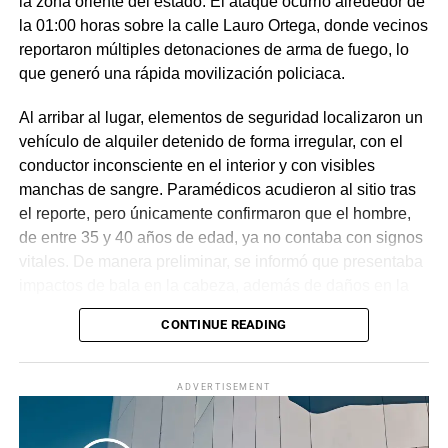
la zona oriente del estado. El ataque ocurrió alrededor de
la 01:00 horas sobre la calle Lauro Ortega, donde vecinos
reportaron múltiples detonaciones de arma de fuego, lo
que generó una rápida movilización policiaca.
Al arribar al lugar, elementos de seguridad localizaron un
vehículo de alquiler detenido de forma irregular, con el
conductor inconsciente en el interior y con visibles
manchas de sangre. Paramédicos acudieron al sitio tras
el reporte, pero únicamente confirmaron que el hombre,
de entre 35 y 40 años de edad, ya no contaba con signos
vitales. De manera preliminar, se informó que presentaba
impactos de bala en la cabeza, además de daños en la
puerta del lado del conductor.
CONTINUE READING
La zona fue acordonada para preservar la escena,
mientras peritos de la Fiscalía Regional Oriente
ADVERTISEMENT
realizaron las diligencias correspondientes y el
levantamiento del cuerpo. Hasta el momento no se