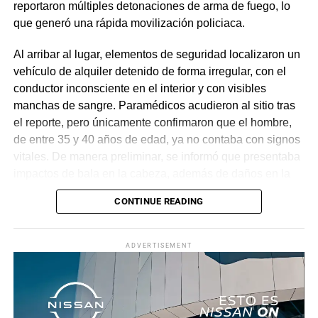
reportaron múltiples detonaciones de arma de fuego, lo
que generó una rápida movilización policiaca.
Al arribar al lugar, elementos de seguridad localizaron un
vehículo de alquiler detenido de forma irregular, con el
conductor inconsciente en el interior y con visibles
manchas de sangre. Paramédicos acudieron al sitio tras
el reporte, pero únicamente confirmaron que el hombre,
de entre 35 y 40 años de edad, ya no contaba con signos
vitales. De manera preliminar, se informó que presentaba
impactos de bala en la cabeza, además de daños en la
puerta del lado del conductor.
CONTINUE READING
La zona fue acordonada para preservar la escena,
mientras peritos de la Fiscalía Regional Oriente
ADVERTISEMENT
realizaron las diligencias correspondientes y el
levantamiento del cuerpo. Hasta el momento no se
cuenta con información sobre los agresores, y el cadáver
fue trasladado al Servicio Médico Forense en espera de