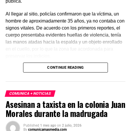
pública.
Al llegar al sitio, policías confirmaron que la víctima, un
hombre de aproximadamente 35 años, ya no contaba con
signos vitales. De acuerdo con los primeros reportes, el
cuerpo presentaba evidentes huellas de violencia, tenía
las manos atadas hacia la espalda y un objeto enrollado
en el cuello, por lo que la zona fue acordonada para
preservar los indicios.
CONTINUE READING
Las primeras investigaciones apuntan a que el hombre
habría sido abandonado en ese punto durante la
madrugada. Personal de la Fiscalía y del Servicio Médico
Forense realizó el levantamiento del cuerpo e inició la
COMUNICA + NOTICIAS
carpeta de investigación correspondiente para esclarecer
Asesinan a taxista en la colonia Juan
este homicidio.
Morales durante la madrugada
Published
1 mes ago
on
2 julio, 2026
By
comunicamasmedia.com