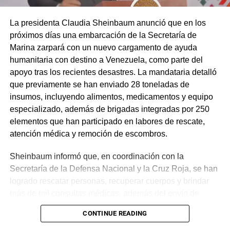
La presidenta Claudia Sheinbaum anunció que en los
próximos días una embarcación de la Secretaría de
Marina zarpará con un nuevo cargamento de ayuda
humanitaria con destino a Venezuela, como parte del
apoyo tras los recientes desastres. La mandataria detalló
que previamente se han enviado 28 toneladas de
insumos, incluyendo alimentos, medicamentos y equipo
especializado, además de brigadas integradas por 250
elementos que han participado en labores de rescate,
atención médica y remoción de escombros.
Sheinbaum informó que, en coordinación con la
Secretaría de la Defensa Nacional y la Cruz Roja, se han
logrado rescatar personas, recuperar cuerpos y brindar
más de mil consultas médicas, además del envío de
plantas de energía y materiales de apoyo. Subrayó que
CONTINUE READING
estas acciones responden a solicitudes del gobierno