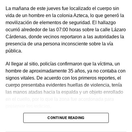
La mañana de este jueves fue localizado el cuerpo sin
vida de un hombre en la colonia Azteca, lo que generó la
movilización de elementos de seguridad. El hallazgo
ocurrió alrededor de las 07:00 horas sobre la calle Lázaro
Cárdenas, donde vecinos reportaron a las autoridades la
presencia de una persona inconsciente sobre la vía
pública.
Al llegar al sitio, policías confirmaron que la víctima, un
hombre de aproximadamente 35 años, ya no contaba con
signos vitales. De acuerdo con los primeros reportes, el
cuerpo presentaba evidentes huellas de violencia, tenía
las manos atadas hacia la espalda y un objeto enrollado
en el cuello, por lo que la zona fue acordonada para
preservar los indicios.
CONTINUE READING
Las primeras investigaciones apuntan a que el hombre
habría sido abandonado en ese punto durante la