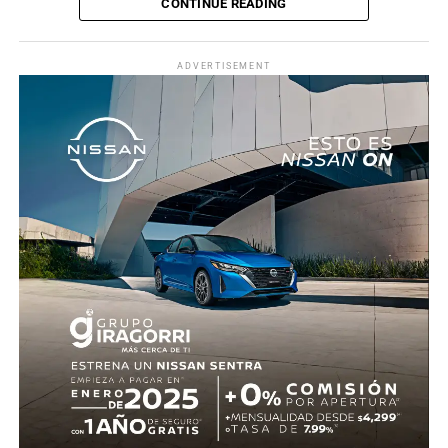
CONTINUE READING
La zona fue acordonada para preservar la escena,
mientras peritos de la Fiscalía Regional Oriente
ADVERTISEMENT
realizaron las diligencias correspondientes y el
levantamiento del cuerpo. Hasta el momento no se
cuenta con información sobre los agresores, y el cadáver
fue trasladado al Servicio Médico Forense en espera de
ser identificado, en tanto continúan las investigaciones.