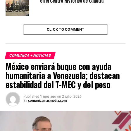
en el Centro Histórico de Cuautla
CLICK TO COMMENT
COMUNICA + NOTICIAS
México enviará buque con ayuda
humanitaria a Venezuela; destacan
estabilidad del T-MEC y del peso
Published
1 mes ago
on
2 julio, 2026
By
comunicamasmedia.com