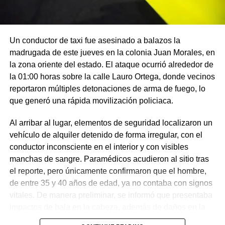
Un conductor de taxi fue asesinado a balazos la
madrugada de este jueves en la colonia Juan Morales, en
la zona oriente del estado. El ataque ocurrió alrededor de
la 01:00 horas sobre la calle Lauro Ortega, donde vecinos
reportaron múltiples detonaciones de arma de fuego, lo
que generó una rápida movilización policiaca.
Al arribar al lugar, elementos de seguridad localizaron un
vehículo de alquiler detenido de forma irregular, con el
conductor inconsciente en el interior y con visibles
manchas de sangre. Paramédicos acudieron al sitio tras
el reporte, pero únicamente confirmaron que el hombre,
de entre 35 y 40 años de edad, ya no contaba con signos
vitales. De manera preliminar, se informó que presentaba
impactos de bala en la cabeza, además de daños en la
puerta del lado del conductor.