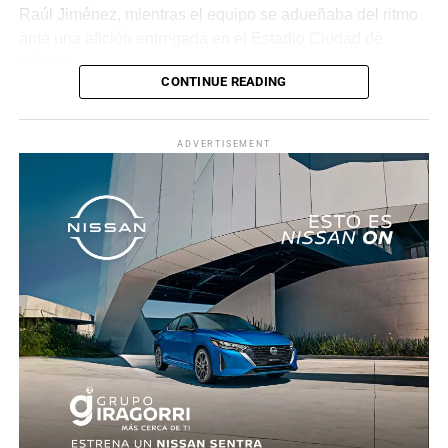
Raúl Jiménez, mientras el equipo se adueñaba del ritmo
ante una afición entregada en el Estadio Ciudad de
México.
CONTINUE READING
La recompensa llegó al minuto 22. Tras una jugada
colectiva que desordenó a la defensa ecuatoriana,
ADVERTISEMENT
Roberto “Piojo” Alvarado asistió a Julián Quiñones, quien
definió con categoría dentro del área para abrir el
marcador.
El dominio mexicano se mantuvo y no tardó en reflejarse
nuevamente. Al 31’, una recuperación en zona alta
permitió a Quiñones devolverle el balón a Raúl Jiménez,
quien sacó un potente disparo al ángulo para firmar el 2-
0.
Antes del descanso, el arquero Luis Ángel “Tala” Rangel
evitó el descuento con una gran atajada, manteniendo la
ventaja para el conjunto tricolor.