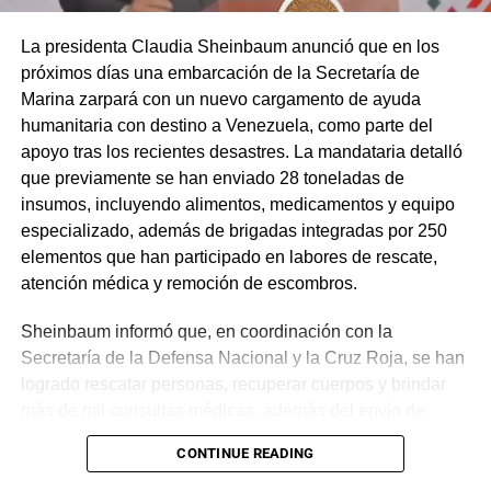
La presidenta Claudia Sheinbaum anunció que en los
próximos días una embarcación de la Secretaría de
Marina zarpará con un nuevo cargamento de ayuda
humanitaria con destino a Venezuela, como parte del
apoyo tras los recientes desastres. La mandataria detalló
que previamente se han enviado 28 toneladas de
insumos, incluyendo alimentos, medicamentos y equipo
especializado, además de brigadas integradas por 250
elementos que han participado en labores de rescate,
atención médica y remoción de escombros.
Sheinbaum informó que, en coordinación con la
Secretaría de la Defensa Nacional y la Cruz Roja, se han
logrado rescatar personas, recuperar cuerpos y brindar
más de mil consultas médicas, además del envío de
plantas de energía y materiales de apoyo. Subrayó que
CONTINUE READING
estas acciones responden a solicitudes del gobierno
venezolano y reiteró el compromiso de México con la