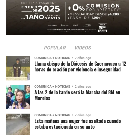
En la segunda mitad, Ecuador adelantó líneas y buscó
reaccionar con cambios ofensivos, pero careció de
claridad frente al arco. México, por su parte, optó por
administrar la ventaja y buscar espacios al contragolpe.
El cierre del partido incluyó la expulsión de Piero
POPULAR
VIDEOS
Hincapié en tiempo agregado, tras una revisión del VAR,
COMUNICA + NOTICIAS
2 años ago
lo que terminó por inclinar definitivamente el encuentro a
Llama obispo de la Diócesis de Cuernavaca a 12
favor del Tri.
horas de oración por violencia e inseguridad
Con este resultado, México no solo avanza de ronda, sino
que también deja atrás una larga racha negativa en
COMUNICA + NOTICIAS
2 años ago
A las 2 de la tarde será la Marcha del 8M en
partidos decisivos, ilusionando a su afición con un equipo
Morelos
que combina orden, intensidad y contundencia.
COMUNICA + NOTICIAS
2 años ago
Esta mañana una mujer fue asaltada cuando
estaba estacionada en su auto