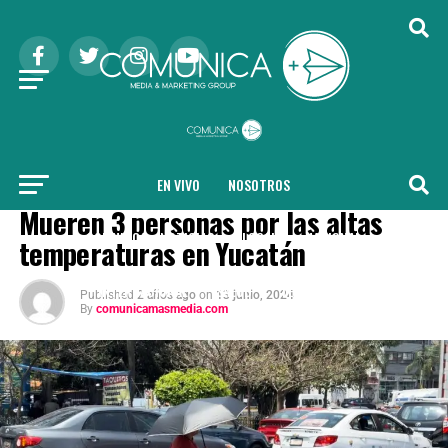
EN VIVO
NOSOTROS
NACIONAL
Mueren 3 personas por las altas
COMUNICA + NOTICIAS
LOCAL
NACIONAL
temperaturas en Yucatán
INTERNACIONAL
SALUD
TENDENCIAS
Published
2 años ago
on
13 junio, 2024
By
comunicamasmedia.com