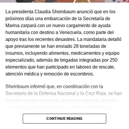
La presidenta Claudia Sheinbaum anunció que en los
próximos días una embarcación de la Secretaría de
Marina zarpará con un nuevo cargamento de ayuda
humanitaria con destino a Venezuela, como parte del
apoyo tras los recientes desastres. La mandataria detalló
que previamente se han enviado 28 toneladas de
insumos, incluyendo alimentos, medicamentos y equipo
especializado, además de brigadas integradas por 250
elementos que han participado en labores de rescate,
atención médica y remoción de escombros.
Sheinbaum informó que, en coordinación con la
Secretaría de la Defensa Nacional y la Cruz Roja, se han
logrado rescatar personas, recuperar cuerpos y brindar
más de mil consultas médicas, además del envío de
plantas de energía y materiales de apoyo. Subrayó que
CONTINUE READING
estas acciones responden a solicitudes del gobierno
venezolano y reiteró el compromiso de México con la