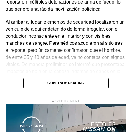
reportaron múltiples detonaciones de arma de fuego, lo
que generó una rápida movilización policiaca.
Al arribar al lugar, elementos de seguridad localizaron un
vehículo de alquiler detenido de forma irregular, con el
conductor inconsciente en el interior y con visibles
manchas de sangre. Paramédicos acudieron al sitio tras
el reporte, pero únicamente confirmaron que el hombre,
de entre 35 y 40 años de edad, ya no contaba con signos
vitales. De manera preliminar, se informó que presentaba
impactos de bala en la cabeza, además de daños en la
puerta del lado del conductor.
CONTINUE READING
La zona fue acordonada para preservar la escena,
mientras peritos de la Fiscalía Regional Oriente
ADVERTISEMENT
realizaron las diligencias correspondientes y el
levantamiento del cuerpo. Hasta el momento no se
cuenta con información sobre los agresores, y el cadáver
fue trasladado al Servicio Médico Forense en espera de