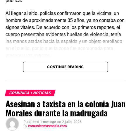
pública.
Al llegar al sitio, policías confirmaron que la víctima, un
hombre de aproximadamente 35 años, ya no contaba con
signos vitales. De acuerdo con los primeros reportes, el
cuerpo presentaba evidentes huellas de violencia, tenía
las manos atadas hacia la espalda y un objeto enrollado
en el cuello, por lo que la zona fue acordonada para
preservar los indicios.
CONTINUE READING
Las primeras investigaciones apuntan a que el hombre
habría sido abandonado en ese punto durante la
madrugada. Personal de la Fiscalía y del Servicio Médico
Forense realizó el levantamiento del cuerpo e inició la
COMUNICA + NOTICIAS
carpeta de investigación correspondiente para esclarecer
Asesinan a taxista en la colonia Juan
este homicidio.
Morales durante la madrugada
Published
1 mes ago
on
2 julio, 2026
By
comunicamasmedia.com