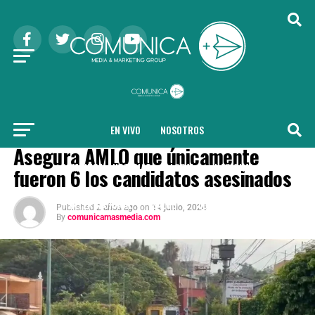
EN VIVO
NOSOTROS
COMUNICA + NOTICIAS
Asegura AMLO que únicamente
COMUNICA + NOTICIAS
LOCAL
NACIONAL
fueron 6 los candidatos asesinados
INTERNACIONAL
SALUD
TENDENCIAS
Published
2 años ago
on
14 junio, 2024
By
comunicamasmedia.com