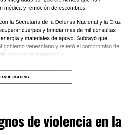
ión médica y remoción de escombros.
on la Secretaría de la Defensa Nacional y la Cruz
ecuperar cuerpos y brindar más de mil consultas
 energía y materiales de apoyo. Subrayó que
el gobierno venezolano y reiteró el compromiso de
 situaciones de emergencia.
 Marcelo Ebrard, aseguró que el Tratado entre
 se mantiene sin cambios y continúa ofreciendo
TINUE READING
rocesos de revisión previstos. Por su parte, la
mantiene estable frente al dólar y reiteró que el
cientes incidentes registrados durante
gnos de violencia en la