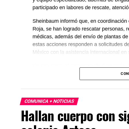
participado en labores de rescate, atenc
Sheinbaum informó que, en coordinación c
Roja, se han logrado rescatar personas, r
médicas, además del envío de plantas de
estas acciones responden a solicitudes d
México con la asistencia internacional en
En otro tema, el secretario de Economía,
México, Estados Unidos y Canadá (T-MEC)
CON
certidumbre a inversionistas, pese a los p
presidenta afirmó que el peso mexicano se 
país es seguro para visitantes, tras los re
COMUNICA + NOTICIAS
celebraciones en la capital.
Hallan cuerpo con si