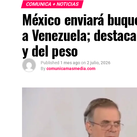
COMUNICA + NOTICIAS
México enviará buqu
a Venezuela; destaca
y del peso
Published
1 mes ago
on
2 julio, 2026
By
comunicamasmedia.com