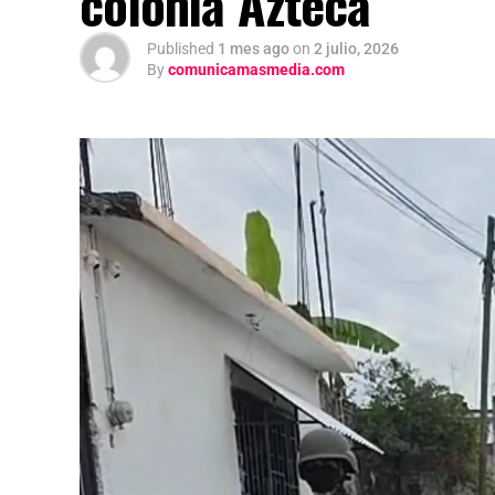
colonia Azteca
Published
1 mes ago
on
2 julio, 2026
By
comunicamasmedia.com