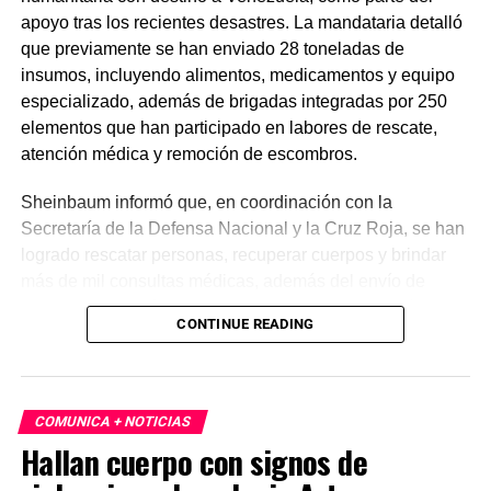
apoyo tras los recientes desastres. La mandataria detalló
que previamente se han enviado 28 toneladas de
insumos, incluyendo alimentos, medicamentos y equipo
especializado, además de brigadas integradas por 250
elementos que han participado en labores de rescate,
atención médica y remoción de escombros.
Sheinbaum informó que, en coordinación con la
Secretaría de la Defensa Nacional y la Cruz Roja, se han
logrado rescatar personas, recuperar cuerpos y brindar
más de mil consultas médicas, además del envío de
plantas de energía y materiales de apoyo. Subrayó que
CONTINUE READING
estas acciones responden a solicitudes del gobierno
venezolano y reiteró el compromiso de México con la
asistencia internacional en situaciones de emergencia.
COMUNICA + NOTICIAS
En otro tema, el secretario de Economía, Marcelo Ebrard,
Hallan cuerpo con signos de
aseguró que el Tratado entre México, Estados Unidos y
Canadá (T-MEC) se mantiene sin cambios y continúa