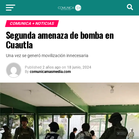
COMUNICA + NOTICIAS
Segunda amenaza de bomba en
Cuautla
Una vez se generó movilización innecesaria
Published
2 años ago
on
18 junio, 2024
By
comunicamasmedia.com