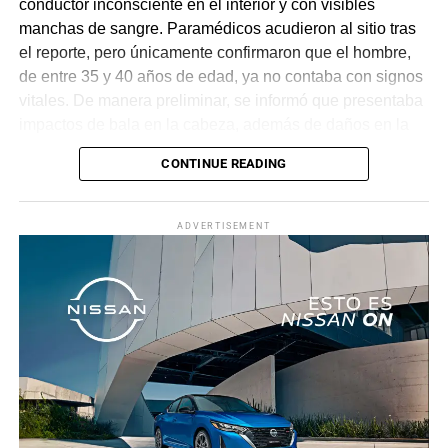
conductor inconsciente en el interior y con visibles
manchas de sangre. Paramédicos acudieron al sitio tras
el reporte, pero únicamente confirmaron que el hombre,
de entre 35 y 40 años de edad, ya no contaba con signos
vitales. De manera preliminar, se informó que presentaba
impactos de bala en la cabeza, además de daños en la
puerta del lado del conductor.
CONTINUE READING
La zona fue acordonada para preservar la escena,
mientras peritos de la Fiscalía Regional Oriente
ADVERTISEMENT
realizaron las diligencias correspondientes y el
levantamiento del cuerpo. Hasta el momento no se
cuenta con información sobre los agresores, y el cadáver
fue trasladado al Servicio Médico Forense en espera de
ser identificado, en tanto continúan las investigaciones.