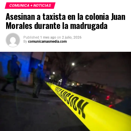
Forense realizó el levantamiento del cuerpo e inició la
COMUNICA + NOTICIAS
carpeta de investigación correspondiente para esclarecer
Asesinan a taxista en la colonia Juan
este homicidio.
Morales durante la madrugada
Published
1 mes ago
on
2 julio, 2026
By
comunicamasmedia.com