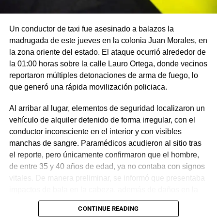
Un conductor de taxi fue asesinado a balazos la
madrugada de este jueves en la colonia Juan Morales, en
la zona oriente del estado. El ataque ocurrió alrededor de
la 01:00 horas sobre la calle Lauro Ortega, donde vecinos
reportaron múltiples detonaciones de arma de fuego, lo
que generó una rápida movilización policiaca.
Al arribar al lugar, elementos de seguridad localizaron un
vehículo de alquiler detenido de forma irregular, con el
conductor inconsciente en el interior y con visibles
manchas de sangre. Paramédicos acudieron al sitio tras
el reporte, pero únicamente confirmaron que el hombre,
de entre 35 y 40 años de edad, ya no contaba con signos
vitales. De manera preliminar, se informó que presentaba
impactos de bala en la cabeza, además de daños en la
puerta del lado del conductor.
CONTINUE READING