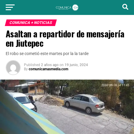
COMUNICA + NOTICIAS
Asaltan a repartidor de mensajería
en Jiutepec
El robo se cometió este martes por la la tarde
Published
2 años ago
on
19 junio, 2024
By
comunicamasmedia.com