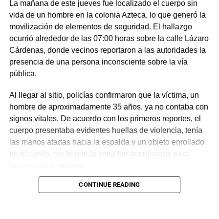
La mañana de este jueves fue localizado el cuerpo sin
vida de un hombre en la colonia Azteca, lo que generó la
movilización de elementos de seguridad. El hallazgo
ocurrió alrededor de las 07:00 horas sobre la calle Lázaro
Cárdenas, donde vecinos reportaron a las autoridades la
presencia de una persona inconsciente sobre la vía
pública.
Al llegar al sitio, policías confirmaron que la víctima, un
hombre de aproximadamente 35 años, ya no contaba con
signos vitales. De acuerdo con los primeros reportes, el
cuerpo presentaba evidentes huellas de violencia, tenía
las manos atadas hacia la espalda y un objeto enrollado
en el cuello, por lo que la zona fue acordonada para
preservar los indicios.
CONTINUE READING
Las primeras investigaciones apuntan a que el hombre
habría sido abandonado en ese punto durante la
madrugada. Personal de la Fiscalía y del Servicio Médico