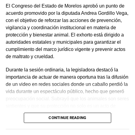
El Congreso del Estado de Morelos aprobó un punto de
acuerdo promovido por la diputada Andrea Gordillo Vega,
con el objetivo de reforzar las acciones de prevención,
vigilancia y coordinación institucional en materia de
protección y bienestar animal. El exhorto está dirigido a
autoridades estatales y municipales para garantizar el
cumplimiento del marco jurídico vigente y prevenir actos
de maltrato y crueldad.
Durante la sesión ordinaria, la legisladora destacó la
importancia de actuar de manera oportuna tras la difusión
de un video en redes sociales donde un caballo perdió la
vida durante un espectáculo público, hecho que generó
preocupación social. Subrayó que los animales son seres
sintientes y que su protección no solo es un acto de
sensibilidad, sino una obligación constitucional, por lo
CONTINUE READING
que llamó a las instituciones a ejercer sus facultades con
responsabilidad.