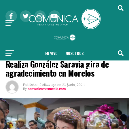
EN VIVO
NOSOTROS
MORELOS
Realiza González Saravia gira de
COMUNICA + NOTICIAS
LOCAL
NACIONAL
agradecimiento en Morelos
INTERNACIONAL
SALUD
TENDENCIAS
Published
2 años ago
on
25 junio, 2024
By
comunicamasmedia.com