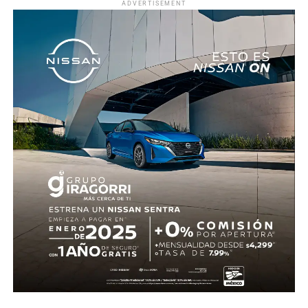
ADVERTISEMENT
El acuerdo exhorta a dependencias como la Secretaría
de Desarrollo Sustentable, la Procuraduría de Protección
al Ambiente, la Fiscalía General del Estado y los
municipios, en particular al Ayuntamiento de Jojutla, a
reforzar la supervisión en eventos con animales e
investigar posibles irregularidades. Asimismo, contó con
el respaldo de diversas y diversos legisladores, quienes
coincidieron en que es necesario fortalecer la aplicación
de la ley para evitar que se repitan este tipo de hechos.