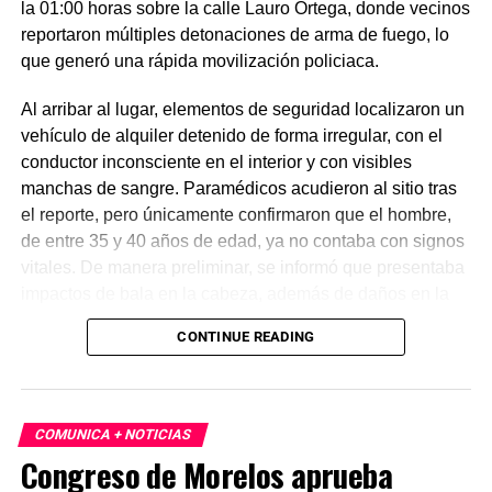
la 01:00 horas sobre la calle Lauro Ortega, donde vecinos
reportaron múltiples detonaciones de arma de fuego, lo
que generó una rápida movilización policiaca.
Al arribar al lugar, elementos de seguridad localizaron un
vehículo de alquiler detenido de forma irregular, con el
conductor inconsciente en el interior y con visibles
manchas de sangre. Paramédicos acudieron al sitio tras
el reporte, pero únicamente confirmaron que el hombre,
de entre 35 y 40 años de edad, ya no contaba con signos
vitales. De manera preliminar, se informó que presentaba
impactos de bala en la cabeza, además de daños en la
puerta del lado del conductor.
CONTINUE READING
La zona fue acordonada para preservar la escena,
mientras peritos de la Fiscalía Regional Oriente
realizaron las diligencias correspondientes y el
COMUNICA + NOTICIAS
levantamiento del cuerpo. Hasta el momento no se
Congreso de Morelos aprueba
cuenta con información sobre los agresores, y el cadáver