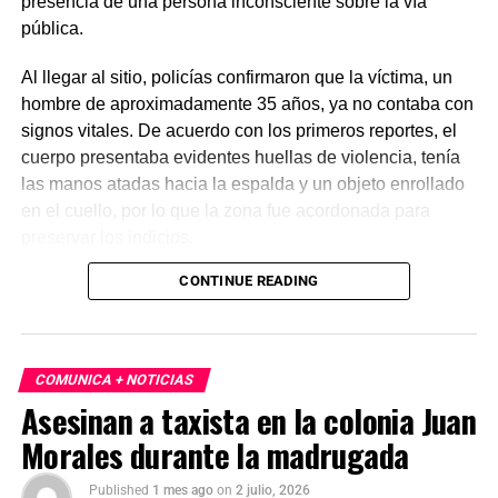
presencia de una persona inconsciente sobre la vía
pública.
Al llegar al sitio, policías confirmaron que la víctima, un
hombre de aproximadamente 35 años, ya no contaba con
signos vitales. De acuerdo con los primeros reportes, el
cuerpo presentaba evidentes huellas de violencia, tenía
las manos atadas hacia la espalda y un objeto enrollado
en el cuello, por lo que la zona fue acordonada para
preservar los indicios.
CONTINUE READING
Las primeras investigaciones apuntan a que el hombre
habría sido abandonado en ese punto durante la
madrugada. Personal de la Fiscalía y del Servicio Médico
Forense realizó el levantamiento del cuerpo e inició la
COMUNICA + NOTICIAS
carpeta de investigación correspondiente para esclarecer
Asesinan a taxista en la colonia Juan
este homicidio.
Morales durante la madrugada
Published
1 mes ago
on
2 julio, 2026