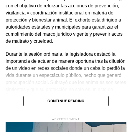
con el objetivo de reforzar las acciones de prevención,
vigilancia y coordinación institucional en materia de
protección y bienestar animal. El exhorto está dirigido a
autoridades estatales y municipales para garantizar el
cumplimiento del marco jurídico vigente y prevenir actos
de maltrato y crueldad.
Durante la sesión ordinaria, la legisladora destacó la
importancia de actuar de manera oportuna tras la difusión
de un video en redes sociales donde un caballo perdió la
vida durante un espectáculo público, hecho que generó
preocupación social. Subrayó que los animales son seres
sintientes y que su protección no solo es un acto de
sensibilidad, sino una obligación constitucional, por lo
CONTINUE READING
que llamó a las instituciones a ejercer sus facultades con
responsabilidad.
ADVERTISEMENT
El acuerdo exhorta a dependencias como la Secretaría
de Desarrollo Sustentable, la Procuraduría de Protección