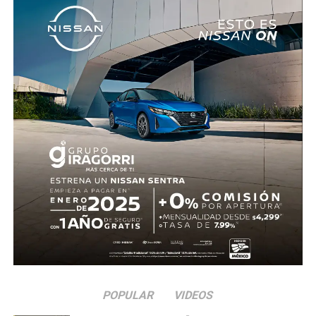
al Ambiente, la Fiscalía General del Estado y los
municipios, en particular al Ayuntamiento de Jojutla, a
reforzar la supervisión en eventos con animales e
investigar posibles irregularidades. Asimismo, contó con
el respaldo de diversas y diversos legisladores, quienes
coincidieron en que es necesario fortalecer la aplicación
de la ley para evitar que se repitan este tipo de hechos.
POPULAR
VIDEOS