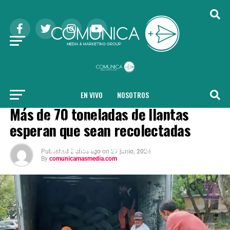
EN VIVO
NOSOTROS
LOCAL
Más de 70 toneladas de llantas
COMUNICA + NOTICIAS
LOCAL
NACIONAL
esperan que sean recolectadas
INTERNACIONAL
SALUD
TENDENCIAS
Published
2 años ago
on
27 junio, 2024
By
comunicamasmedia.com