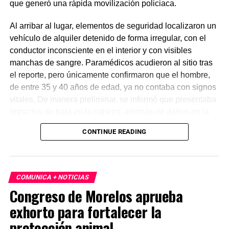
que generó una rápida movilización policiaca.
Al arribar al lugar, elementos de seguridad localizaron un
vehículo de alquiler detenido de forma irregular, con el
conductor inconsciente en el interior y con visibles
manchas de sangre. Paramédicos acudieron al sitio tras
el reporte, pero únicamente confirmaron que el hombre,
de entre 35 y 40 años de edad, ya no contaba con signos
vitales. De manera preliminar, se informó que presentaba
impactos de bala en la cabeza, además de daños en la
puerta del lado del conductor.
CONTINUE READING
La zona fue acordonada para preservar la escena,
mientras peritos de la Fiscalía Regional Oriente
realizaron las diligencias correspondientes y el
COMUNICA + NOTICIAS
levantamiento del cuerpo. Hasta el momento no se
Congreso de Morelos aprueba
cuenta con información sobre los agresores, y el cadáver
exhorto para fortalecer la
fue trasladado al Servicio Médico Forense en espera de
ser identificado, en tanto continúan las investigaciones.
protección animal