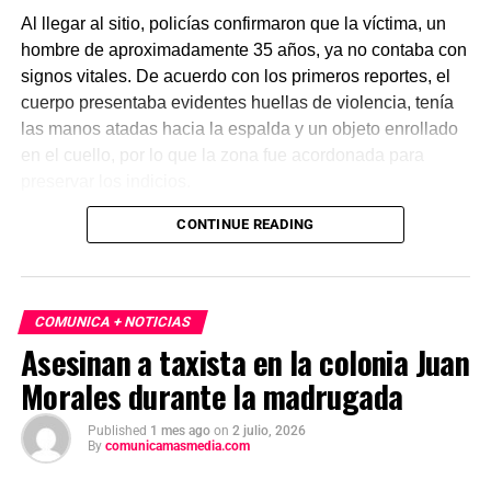
Al llegar al sitio, policías confirmaron que la víctima, un
hombre de aproximadamente 35 años, ya no contaba con
signos vitales. De acuerdo con los primeros reportes, el
cuerpo presentaba evidentes huellas de violencia, tenía
las manos atadas hacia la espalda y un objeto enrollado
en el cuello, por lo que la zona fue acordonada para
preservar los indicios.
CONTINUE READING
Las primeras investigaciones apuntan a que el hombre
habría sido abandonado en ese punto durante la
madrugada. Personal de la Fiscalía y del Servicio Médico
Forense realizó el levantamiento del cuerpo e inició la
COMUNICA + NOTICIAS
carpeta de investigación correspondiente para esclarecer
Asesinan a taxista en la colonia Juan
este homicidio.
Morales durante la madrugada
Published
1 mes ago
on
2 julio, 2026
By
comunicamasmedia.com