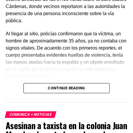
Cárdenas, donde vecinos reportaron a las autoridades la
presencia de una persona inconsciente sobre la vía
pública.
Al llegar al sitio, policías confirmaron que la víctima, un
hombre de aproximadamente 35 años, ya no contaba con
signos vitales. De acuerdo con los primeros reportes, el
cuerpo presentaba evidentes huellas de violencia, tenía
las manos atadas hacia la espalda y un objeto enrollado
en el cuello, por lo que la zona fue acordonada para
preservar los indicios.
CONTINUE READING
Las primeras investigaciones apuntan a que el hombre
habría sido abandonado en ese punto durante la
madrugada. Personal de la Fiscalía y del Servicio Médico
Forense realizó el levantamiento del cuerpo e inició la
COMUNICA + NOTICIAS
carpeta de investigación correspondiente para esclarecer
Asesinan a taxista en la colonia Juan
este homicidio.