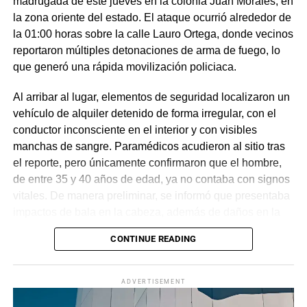
madrugada de este jueves en la colonia Juan Morales, en
la zona oriente del estado. El ataque ocurrió alrededor de
la 01:00 horas sobre la calle Lauro Ortega, donde vecinos
reportaron múltiples detonaciones de arma de fuego, lo
que generó una rápida movilización policiaca.
Al arribar al lugar, elementos de seguridad localizaron un
vehículo de alquiler detenido de forma irregular, con el
conductor inconsciente en el interior y con visibles
manchas de sangre. Paramédicos acudieron al sitio tras
el reporte, pero únicamente confirmaron que el hombre,
de entre 35 y 40 años de edad, ya no contaba con signos
vitales. De manera preliminar, se informó que presentaba
impactos de bala en la cabeza, además de daños en la
puerta del lado del conductor.
CONTINUE READING
La zona fue acordonada para preservar la escena,
mientras peritos de la Fiscalía Regional Oriente
ADVERTISEMENT
realizaron las diligencias correspondientes y el