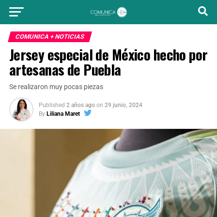
COMUNICA + NOTICIAS
Jersey especial de México hecho por
artesanas de Puebla
Se realizaron muy pocas piezas
Published
2 años ago
on
29 junio, 2024
By
Liliana Maret