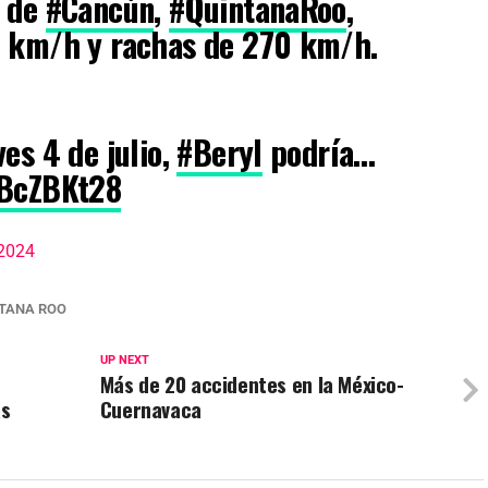
e de
#Cancún
,
#QuintanaRoo
,
0 km/h y rachas de 270 km/h.
es 4 de julio,
#Beryl
podría…
2BcZBKt28
 2024
TANA ROO
UP NEXT
Más de 20 accidentes en la México-
as
Cuernavaca