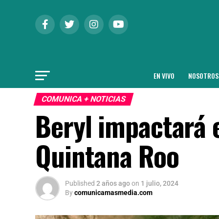
EN VIVO
NOSOTROS
COMUNICA + NOTICIAS
Beryl impactará e
Quintana Roo
Published
2 años ago
on
1 julio, 2024
By
comunicamasmedia.com