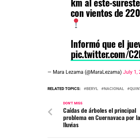
km al este-surest
con vientos de 22
Informó que el juev
pic.twitter.com/C
— Mara Lezama (@MaraLezama)
July 1,
RELATED TOPICS:
BERYL
NACIONAL
QUIN
DON'T MISS
Caídas de árboles el principal
problema en Cuernavaca por l
lluvias