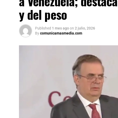
a Venezuela; destaca
y del peso
Published
1 mes ago
on
2 julio, 2026
By
comunicamasmedia.com