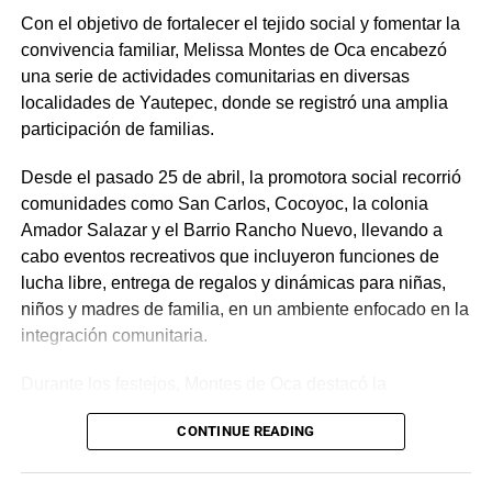
Con el objetivo de fortalecer el tejido social y fomentar la
convivencia familiar, Melissa Montes de Oca encabezó
una serie de actividades comunitarias en diversas
localidades de Yautepec, donde se registró una amplia
participación de familias.
Desde el pasado 25 de abril, la promotora social recorrió
comunidades como San Carlos, Cocoyoc, la colonia
Amador Salazar y el Barrio Rancho Nuevo, llevando a
cabo eventos recreativos que incluyeron funciones de
lucha libre, entrega de regalos y dinámicas para niñas,
niños y madres de familia, en un ambiente enfocado en la
integración comunitaria.
Durante los festejos, Montes de Oca destacó la
importancia de recuperar los espacios públicos y
CONTINUE READING
mantener cercanía con la ciudadanía, al señalar que
estas acciones contribuyen a generar entornos de unidad
y bienestar. Asimismo, agradeció la participación de las