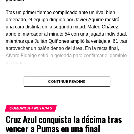
Tras un primer tiempo complicado ante un rival bien
ordenado, el equipo dirigido por Javier Aguirre mostró
una cara distinta en la segunda mitad. Mateo Chávez
abrió el marcador al minuto 54 con una jugada individual,
mientras que Julián Quiñones amplió la ventaja al 61 tras
aprovechar un balón dentro del área. En la recta final,
Álvaro Fidalgo selló la goleada para confirmar el dominio
mexicano.
Con este triunfo, México sumó nueve puntos de nueve
CONTINUE READING
posibles y logró, por primera vez en su historia en Copas
del Mundo, ganar sus tres partidos de fase de grupos sin
recibir gol. Ahora, el conjunto nacional espera rival en la
ronda de eliminación directa, mientras que Chequia
COMUNICA + NOTICIAS
quedó eliminada del torneo tras sumar solo un punto.
Cruz Azul conquista la décima tras
vencer a Pumas en una final