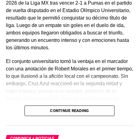
2026 de la Liga MX tras vencer 2-1 a Pumas en el partido
de vuelta disputado en el Estadio Olímpico Universitario,
resultado que le permitió conquistar su décimo título de
liga. Luego de un empate sin goles en el duelo de ida,
ambos equipos llegaron obligados a buscar el triunfo,
generando un encuentro intenso y con emociones hasta
los últimos minutos.
El conjunto universitario tomó la ventaja en el marcador
con una anotación de Robert Morales en el primer tiempo,
lo que ilusionó a la afición local con el campeonato. Sin
embargo, Cruz Azul reaccionó en la segunda mitad y
logró empatar gracias a un autogol, producto de la
presión ofensiva celeste. Cuando el partido parecía
encaminarse a tiempos extra, Rodolfo Rotondi apareció
CONTINUE READING
en el tiempo agregado para marcar el gol decisivo que le
dio la vuelta al marcador.
Con este resultado, La Máquina Celeste selló una
COMUNICA + NOTICIAS