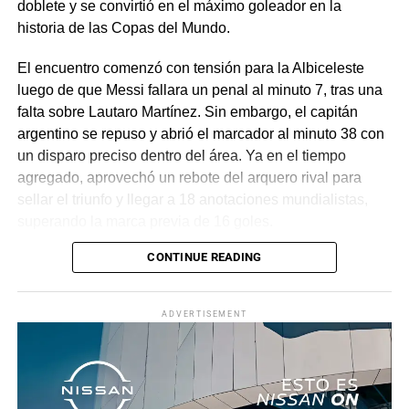
doblete y se convirtió en el máximo goleador en la
historia de las Copas del Mundo.
El encuentro comenzó con tensión para la Albiceleste
luego de que Messi fallara un penal al minuto 7, tras una
falta sobre Lautaro Martínez. Sin embargo, el capitán
argentino se repuso y abrió el marcador al minuto 38 con
un disparo preciso dentro del área. Ya en el tiempo
agregado, aprovechó un rebote del arquero rival para
sellar el triunfo y llegar a 18 anotaciones mundialistas,
superando la marca previa de 16 goles.
CONTINUE READING
Con este resultado, el conjunto dirigido por Lionel Scaloni
avanza con paso firme en el torneo. Tras el partido, Messi
reconoció su frustración inicial por el penal fallado, pero
ADVERTISEMENT
destacó la importancia de la victoria, mientras que el
técnico argentino subrayó la dificultad del encuentro y
valoró la clasificación del equipo a la siguiente ronda.