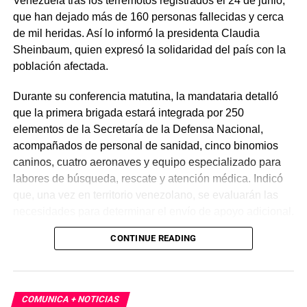
Venezuela tras los terremotos registrados el 24 de junio,
que han dejado más de 160 personas fallecidas y cerca
de mil heridas. Así lo informó la presidenta Claudia
Sheinbaum, quien expresó la solidaridad del país con la
población afectada.
Durante su conferencia matutina, la mandataria detalló
que la primera brigada estará integrada por 250
elementos de la Secretaría de la Defensa Nacional,
acompañados de personal de sanidad, cinco binomios
caninos, cuatro aeronaves y equipo especializado para
labores de búsqueda, rescate y atención médica. Indicó
que, una vez en territorio venezolano, se evaluarán las
necesidades para determinar el envío de apoyo adicional.
CONTINUE READING
De acuerdo con reportes oficiales, los sismos alcanzaron
magnitudes de 7.2 y 7.5, provocando daños severos,
principalmente en el estado de La Guaira, así como
cortes de energía y múltiples derrumbes. Hasta el
COMUNICA + NOTICIAS