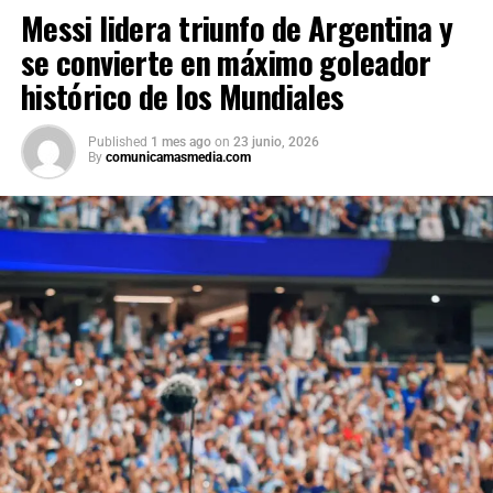
momento no se reportan ciudadanos mexicanos
Messi lidera triunfo de Argentina y
afectados. Las autoridades mexicanas mantienen
se convierte en máximo goleador
comunicación con el gobierno venezolano y seguimiento
permanente a la emergencia.
histórico de los Mundiales
Published
1 mes ago
on
23 junio, 2026
By
comunicamasmedia.com