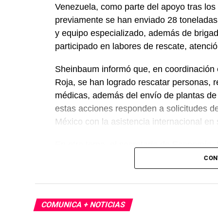
Venezuela, como parte del apoyo tras los 
previamente se han enviado 28 toneladas
y equipo especializado, además de briga
participado en labores de rescate, atenc
Sheinbaum informó que, en coordinación c
Roja, se han logrado rescatar personas, r
médicas, además del envío de plantas de
estas acciones responden a solicitudes d
México con la asistencia internacional en
En otro tema, el secretario de Economía,
México, Estados Unidos y Canadá (T-MEC)
CON
certidumbre a inversionistas, pese a los p
presidenta afirmó que el peso mexicano se 
país es seguro para visitantes, tras los re
COMUNICA + NOTICIAS
celebraciones en la capital.