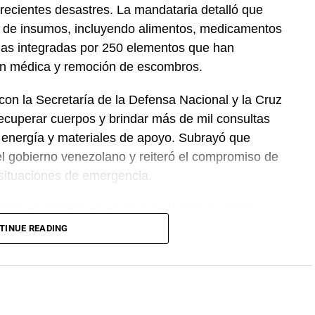
recientes desastres. La mandataria detalló que
 de insumos, incluyendo alimentos, medicamentos
das integradas por 250 elementos que han
ión médica y remoción de escombros.
on la Secretaría de la Defensa Nacional y la Cruz
ecuperar cuerpos y brindar más de mil consultas
 energía y materiales de apoyo. Subrayó que
el gobierno venezolano y reiteró el compromiso de
 situaciones de emergencia.
 Marcelo Ebrard, aseguró que el Tratado entre
 se mantiene sin cambios y continúa ofreciendo
TINUE READING
rocesos de revisión previstos. Por su parte, la
mantiene estable frente al dólar y reiteró que el
cientes incidentes registrados durante