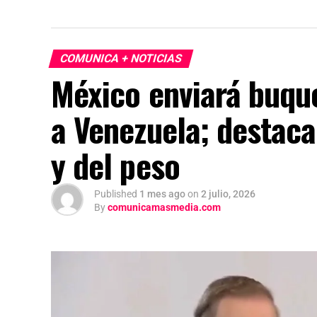
COMUNICA + NOTICIAS
México enviará buqu
a Venezuela; destaca
y del peso
Published
1 mes ago
on
2 julio, 2026
By
comunicamasmedia.com