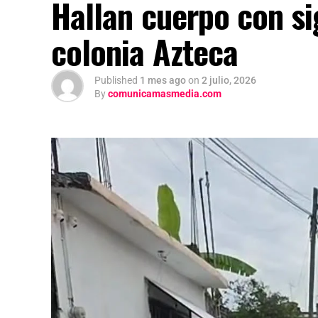
Hallan cuerpo con si
colonia Azteca
Published
1 mes ago
on
2 julio, 2026
By
comunicamasmedia.com