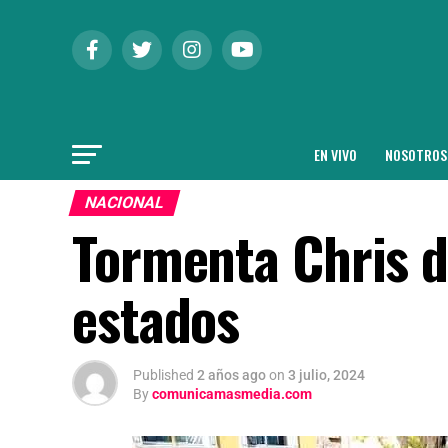
EN VIVO
NOSOTROS
NACIONAL
Tormenta Chris d
estados
Published
2 años ago
on
3 julio, 2024
By
comunicamasmedia.com