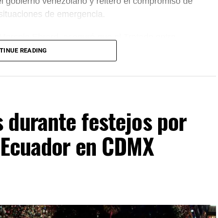
el gobierno venezolano y reiteró el compromiso de
 situaciones de emergencia.
 Marcelo Ebrard, aseguró que el Tratado entre
 se mantiene sin cambios y continúa ofreciendo
TINUE READING
rocesos de revisión previstos. Por su parte, la
mantiene estable frente al dólar y reiteró que el
cientes incidentes registrados durante
 durante festejos por
s Ecuador en CDMX