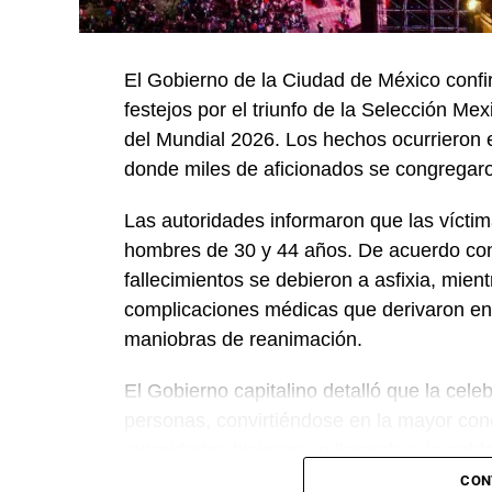
El Gobierno de la Ciudad de México confi
festejos por el triunfo de la Selección Me
del Mundial 2026. Los hechos ocurrieron 
donde miles de aficionados se congregaron
Las autoridades informaron que las vícti
hombres de 30 y 44 años. De acuerdo con l
fallecimientos se debieron a asfixia, mien
complicaciones médicas que derivaron en u
maniobras de reanimación.
El Gobierno capitalino detalló que la cele
personas, convirtiéndose en la mayor conc
autoridades hicieron un llamado a la pobl
priorizar la seguridad en eventos masivos
CON