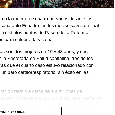
rmó la muerte de cuatro personas durante los
xicana ante Ecuador, en los dieciseisavos de final
en distintos puntos de Paseo de la Reforma,
 para celebrar la victoria.
mas son dos mujeres de 19 y 48 años, y dos
a Secretaría de Salud capitalina, tres de los
tras que el cuarto caso estuvo relacionado con
n paro cardiorrespiratorio, sin éxito en las
bración reunió a cerca de 1.4 millones de
entración registrada en la ciudad. Finalmente, las
ación a vivir el Mundial 2026 con responsabilidad y
.
TINUE READING