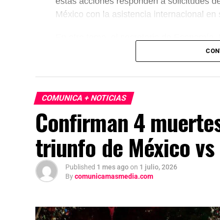
estas acciones responden a solicitudes d
México con la asistencia internacional en
En otro tema, el secretario de Economía,
México, Estados Unidos y Canadá (T-MEC)
CON
certidumbre a inversionistas, pese a los p
presidenta afirmó que el peso mexicano se 
país es seguro para visitantes, tras los re
COMUNICA + NOTICIAS
celebraciones en la capital.
Confirman 4 muertes
triunfo de México v
Published
1 mes ago
on
1 julio, 2026
By
comunicamasmedia.com