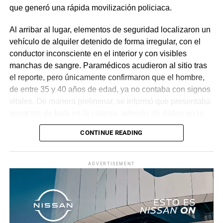
que generó una rápida movilización policiaca.
Al arribar al lugar, elementos de seguridad localizaron un
vehículo de alquiler detenido de forma irregular, con el
conductor inconsciente en el interior y con visibles
manchas de sangre. Paramédicos acudieron al sitio tras
el reporte, pero únicamente confirmaron que el hombre,
de entre 35 y 40 años de edad, ya no contaba con signos
vitales. De manera preliminar, se informó que presentaba
impactos de bala en la cabeza, además de daños en la
puerta del lado del conductor.
CONTINUE READING
La zona fue acordonada para preservar la escena,
mientras peritos de la Fiscalía Regional Oriente
ADVERTISEMENT
realizaron las diligencias correspondientes y el
levantamiento del cuerpo. Hasta el momento no se
cuenta con información sobre los agresores, y el cadáver
fue trasladado al Servicio Médico Forense en espera de
ser identificado, en tanto continúan las investigaciones.