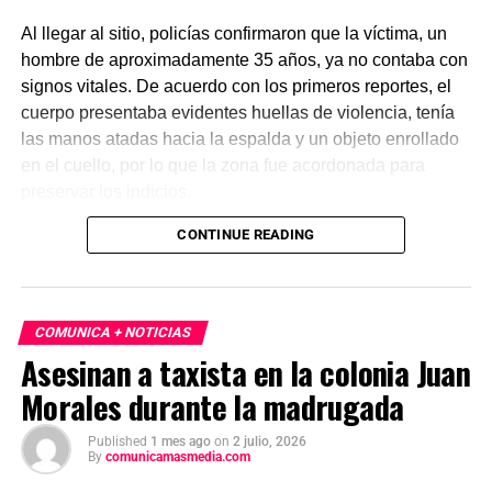
Al llegar al sitio, policías confirmaron que la víctima, un
hombre de aproximadamente 35 años, ya no contaba con
signos vitales. De acuerdo con los primeros reportes, el
cuerpo presentaba evidentes huellas de violencia, tenía
las manos atadas hacia la espalda y un objeto enrollado
en el cuello, por lo que la zona fue acordonada para
preservar los indicios.
CONTINUE READING
Las primeras investigaciones apuntan a que el hombre
habría sido abandonado en ese punto durante la
madrugada. Personal de la Fiscalía y del Servicio Médico
Forense realizó el levantamiento del cuerpo e inició la
COMUNICA + NOTICIAS
carpeta de investigación correspondiente para esclarecer
Asesinan a taxista en la colonia Juan
este homicidio.
Morales durante la madrugada
Published
1 mes ago
on
2 julio, 2026
By
comunicamasmedia.com