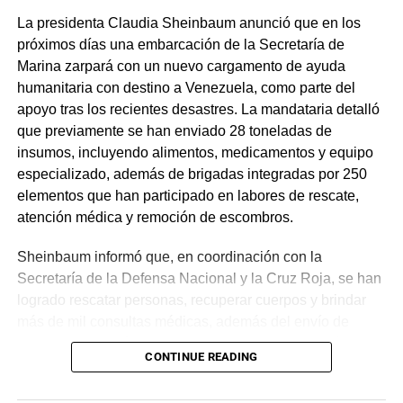
La presidenta Claudia Sheinbaum anunció que en los
próximos días una embarcación de la Secretaría de
Marina zarpará con un nuevo cargamento de ayuda
humanitaria con destino a Venezuela, como parte del
apoyo tras los recientes desastres. La mandataria detalló
que previamente se han enviado 28 toneladas de
insumos, incluyendo alimentos, medicamentos y equipo
especializado, además de brigadas integradas por 250
elementos que han participado en labores de rescate,
atención médica y remoción de escombros.
Sheinbaum informó que, en coordinación con la
Secretaría de la Defensa Nacional y la Cruz Roja, se han
logrado rescatar personas, recuperar cuerpos y brindar
más de mil consultas médicas, además del envío de
plantas de energía y materiales de apoyo. Subrayó que
CONTINUE READING
estas acciones responden a solicitudes del gobierno
venezolano y reiteró el compromiso de México con la