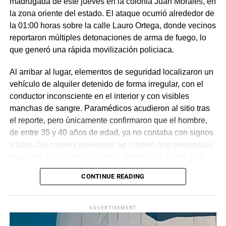
madrugada de este jueves en la colonia Juan Morales, en
la zona oriente del estado. El ataque ocurrió alrededor de
la 01:00 horas sobre la calle Lauro Ortega, donde vecinos
reportaron múltiples detonaciones de arma de fuego, lo
que generó una rápida movilización policiaca.
Al arribar al lugar, elementos de seguridad localizaron un
vehículo de alquiler detenido de forma irregular, con el
conductor inconsciente en el interior y con visibles
manchas de sangre. Paramédicos acudieron al sitio tras
el reporte, pero únicamente confirmaron que el hombre,
de entre 35 y 40 años de edad, ya no contaba con signos
vitales. De manera preliminar, se informó que presentaba
impactos de bala en la cabeza, además de daños en la
puerta del lado del conductor.
CONTINUE READING
La zona fue acordonada para preservar la escena,
mientras peritos de la Fiscalía Regional Oriente
ADVERTISEMENT
realizaron las diligencias correspondientes y el