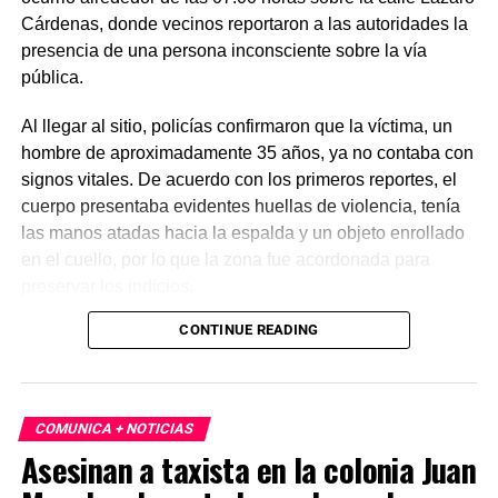
Cárdenas, donde vecinos reportaron a las autoridades la
presencia de una persona inconsciente sobre la vía
pública.
Al llegar al sitio, policías confirmaron que la víctima, un
hombre de aproximadamente 35 años, ya no contaba con
signos vitales. De acuerdo con los primeros reportes, el
cuerpo presentaba evidentes huellas de violencia, tenía
las manos atadas hacia la espalda y un objeto enrollado
en el cuello, por lo que la zona fue acordonada para
preservar los indicios.
CONTINUE READING
Las primeras investigaciones apuntan a que el hombre
habría sido abandonado en ese punto durante la
madrugada. Personal de la Fiscalía y del Servicio Médico
Forense realizó el levantamiento del cuerpo e inició la
COMUNICA + NOTICIAS
carpeta de investigación correspondiente para esclarecer
Asesinan a taxista en la colonia Juan
este homicidio.