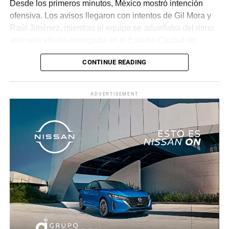
Desde los primeros minutos, México mostró intención
ofensiva. Los avisos llegaron con intentos de Gil Mora y
Raúl Jiménez, mientras el equipo se adueñaba del ritmo
ante una afición entregada en el Estadio Ciudad de
México.
CONTINUE READING
La recompensa llegó al minuto 22. Tras una jugada
colectiva que desordenó a la defensa ecuatoriana,
ADVERTISEMENT
Roberto “Piojo” Alvarado asistió a Julián Quiñones, quien
definió con categoría dentro del área para abrir el
marcador.
El dominio mexicano se mantuvo y no tardó en reflejarse
nuevamente. Al 31’, una recuperación en zona alta
permitió a Quiñones devolverle el balón a Raúl Jiménez,
quien sacó un potente disparo al ángulo para firmar el 2-
0.
Antes del descanso, el arquero Luis Ángel “Tala” Rangel