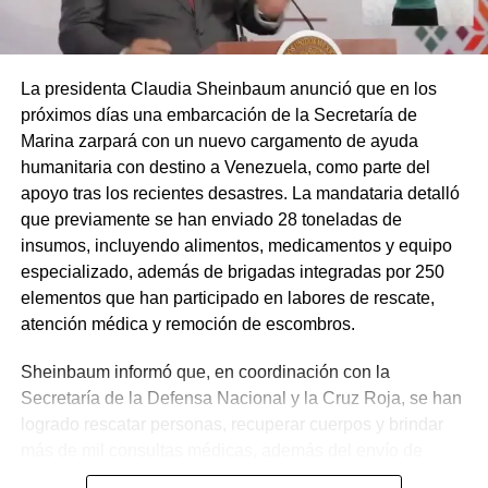
La presidenta Claudia Sheinbaum anunció que en los
próximos días una embarcación de la Secretaría de
Marina zarpará con un nuevo cargamento de ayuda
humanitaria con destino a Venezuela, como parte del
apoyo tras los recientes desastres. La mandataria detalló
que previamente se han enviado 28 toneladas de
insumos, incluyendo alimentos, medicamentos y equipo
especializado, además de brigadas integradas por 250
elementos que han participado en labores de rescate,
atención médica y remoción de escombros.
Sheinbaum informó que, en coordinación con la
Secretaría de la Defensa Nacional y la Cruz Roja, se han
logrado rescatar personas, recuperar cuerpos y brindar
más de mil consultas médicas, además del envío de
plantas de energía y materiales de apoyo. Subrayó que