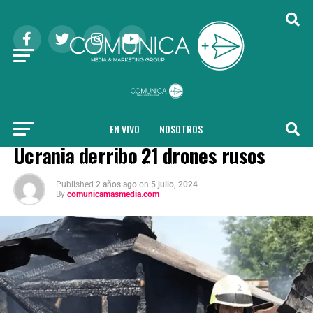
EN VIVO
NOSOTROS
NACIONAL
Ucrania derribo 21 drones rusos
COMUNICA + NOTICIAS
LOCAL
NACIONAL
Published
2 años ago
on
5 julio, 2024
By
comunicamasmedia.com
INTERNACIONAL
SALUD
TENDENCIAS