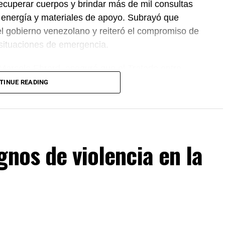
ecuperar cuerpos y brindar más de mil consultas
 energía y materiales de apoyo. Subrayó que
el gobierno venezolano y reiteró el compromiso de
 situaciones de emergencia.
 Marcelo Ebrard, aseguró que el Tratado entre
 se mantiene sin cambios y continúa ofreciendo
TINUE READING
rocesos de revisión previstos. Por su parte, la
mantiene estable frente al dólar y reiteró que el
cientes incidentes registrados durante
gnos de violencia en la