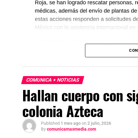
Roja, se han logrado rescatar personas, r
médicas, además del envío de plantas de
estas acciones responden a solicitudes d
México con la asistencia internacional en
En otro tema, el secretario de Economía,
México, Estados Unidos y Canadá (T-MEC)
CON
certidumbre a inversionistas, pese a los p
presidenta afirmó que el peso mexicano se 
país es seguro para visitantes, tras los re
COMUNICA + NOTICIAS
celebraciones en la capital.
Hallan cuerpo con si
colonia Azteca
Published
1 mes ago
on
2 julio, 2026
By
comunicamasmedia.com