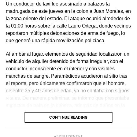
Un conductor de taxi fue asesinado a balazos la
madrugada de este jueves en la colonia Juan Morales, en
la zona oriente del estado. El ataque ocurrió alrededor de
la 01:00 horas sobre la calle Lauro Ortega, donde vecinos
reportaron múltiples detonaciones de arma de fuego, lo
que generó una rápida movilización policiaca.
Al arribar al lugar, elementos de seguridad localizaron un
vehículo de alquiler detenido de forma irregular, con el
conductor inconsciente en el interior y con visibles
manchas de sangre. Paramédicos acudieron al sitio tras
el reporte, pero únicamente confirmaron que el hombre,
de entre 35 y 40 años de edad, ya no contaba con signos
vitales. De manera preliminar, se informó que presentaba
impactos de bala en la cabeza, además de daños en la
puerta del lado del conductor.
CONTINUE READING
La zona fue acordonada para preservar la escena,
mientras peritos de la Fiscalía Regional Oriente
ADVERTISEMENT