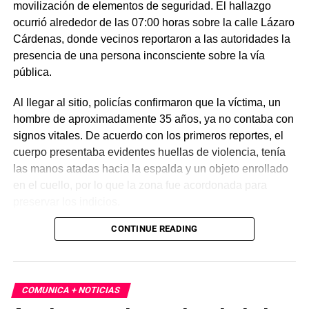
movilización de elementos de seguridad. El hallazgo
ocurrió alrededor de las 07:00 horas sobre la calle Lázaro
Cárdenas, donde vecinos reportaron a las autoridades la
presencia de una persona inconsciente sobre la vía
pública.
Al llegar al sitio, policías confirmaron que la víctima, un
hombre de aproximadamente 35 años, ya no contaba con
signos vitales. De acuerdo con los primeros reportes, el
cuerpo presentaba evidentes huellas de violencia, tenía
las manos atadas hacia la espalda y un objeto enrollado
en el cuello, por lo que la zona fue acordonada para
preservar los indicios.
CONTINUE READING
Las primeras investigaciones apuntan a que el hombre
habría sido abandonado en ese punto durante la
madrugada. Personal de la Fiscalía y del Servicio Médico
Forense realizó el levantamiento del cuerpo e inició la
COMUNICA + NOTICIAS
carpeta de investigación correspondiente para esclarecer