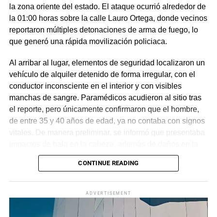
la zona oriente del estado. El ataque ocurrió alrededor de
la 01:00 horas sobre la calle Lauro Ortega, donde vecinos
reportaron múltiples detonaciones de arma de fuego, lo
que generó una rápida movilización policiaca.
Al arribar al lugar, elementos de seguridad localizaron un
vehículo de alquiler detenido de forma irregular, con el
conductor inconsciente en el interior y con visibles
manchas de sangre. Paramédicos acudieron al sitio tras
el reporte, pero únicamente confirmaron que el hombre,
de entre 35 y 40 años de edad, ya no contaba con signos
vitales. De manera preliminar, se informó que presentaba
impactos de bala en la cabeza, además de daños en la
puerta del lado del conductor.
CONTINUE READING
La zona fue acordonada para preservar la escena,
mientras peritos de la Fiscalía Regional Oriente
ADVERTISEMENT
realizaron las diligencias correspondientes y el
levantamiento del cuerpo. Hasta el momento no se