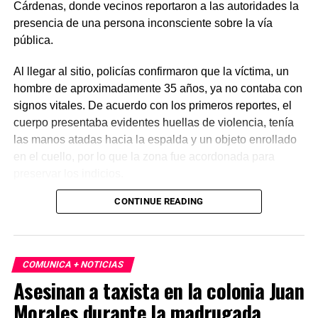
Cárdenas, donde vecinos reportaron a las autoridades la
presencia de una persona inconsciente sobre la vía
pública.
Al llegar al sitio, policías confirmaron que la víctima, un
hombre de aproximadamente 35 años, ya no contaba con
signos vitales. De acuerdo con los primeros reportes, el
cuerpo presentaba evidentes huellas de violencia, tenía
las manos atadas hacia la espalda y un objeto enrollado
en el cuello, por lo que la zona fue acordonada para
preservar los indicios.
CONTINUE READING
Las primeras investigaciones apuntan a que el hombre
habría sido abandonado en ese punto durante la
madrugada. Personal de la Fiscalía y del Servicio Médico
Forense realizó el levantamiento del cuerpo e inició la
COMUNICA + NOTICIAS
carpeta de investigación correspondiente para esclarecer
Asesinan a taxista en la colonia Juan
este homicidio.
Morales durante la madrugada