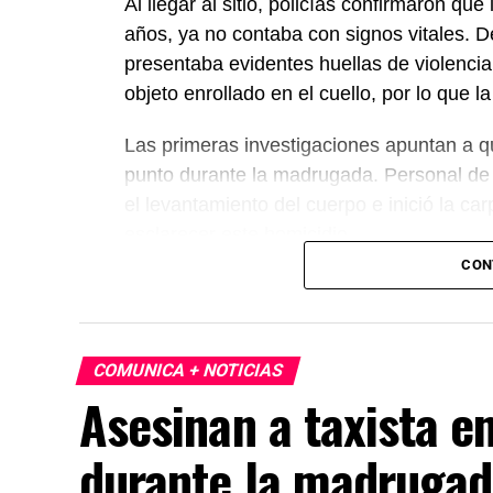
Al llegar al sitio, policías confirmaron 
años, ya no contaba con signos vitales. D
presentaba evidentes huellas de violencia
objeto enrollado en el cuello, por lo que 
Las primeras investigaciones apuntan a 
punto durante la madrugada. Personal de l
el levantamiento del cuerpo e inició la ca
esclarecer este homicidio.
CON
COMUNICA + NOTICIAS
Asesinan a taxista e
durante la madruga