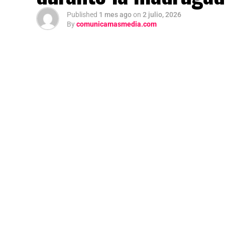
Published
1 mes ago
on
2 julio, 2026
By
comunicamasmedia.com