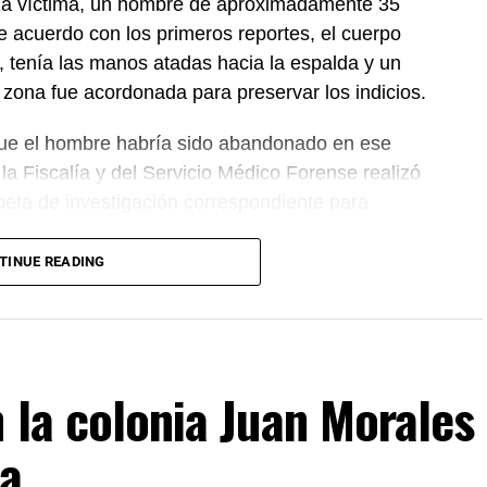
que la víctima, un hombre de aproximadamente 35
e acuerdo con los primeros reportes, el cuerpo
, tenía las manos atadas hacia la espalda y un
la zona fue acordonada para preservar los indicios.
que el hombre habría sido abandonado en ese
a Fiscalía y del Servicio Médico Forense realizó
rpeta de investigación correspondiente para
TINUE READING
n la colonia Juan Morales
da