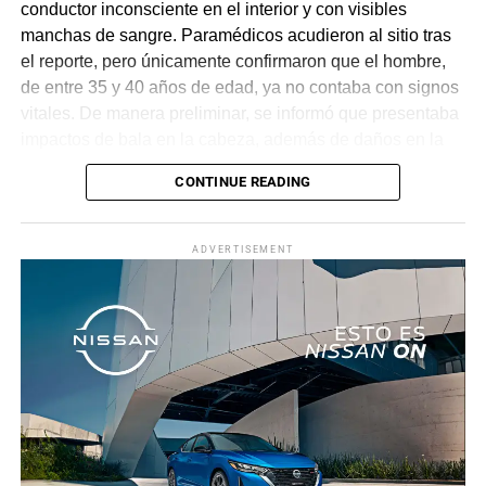
conductor inconsciente en el interior y con visibles
manchas de sangre. Paramédicos acudieron al sitio tras
el reporte, pero únicamente confirmaron que el hombre,
de entre 35 y 40 años de edad, ya no contaba con signos
vitales. De manera preliminar, se informó que presentaba
impactos de bala en la cabeza, además de daños en la
puerta del lado del conductor.
CONTINUE READING
La zona fue acordonada para preservar la escena,
mientras peritos de la Fiscalía Regional Oriente
ADVERTISEMENT
realizaron las diligencias correspondientes y el
levantamiento del cuerpo. Hasta el momento no se
cuenta con información sobre los agresores, y el cadáver
fue trasladado al Servicio Médico Forense en espera de
ser identificado, en tanto continúan las investigaciones.