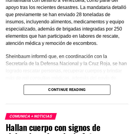
humanitaria con destino a Venezuela, como parte del
apoyo tras los recientes desastres. La mandataria detalló
que previamente se han enviado 28 toneladas de
insumos, incluyendo alimentos, medicamentos y equipo
especializado, además de brigadas integradas por 250
elementos que han participado en labores de rescate,
atención médica y remoción de escombros.
Sheinbaum informó que, en coordinación con la
Secretaría de la Defensa Nacional y la Cruz Roja, se han
logrado rescatar personas, recuperar cuerpos y brindar
más de mil consultas médicas, además del envío de
plantas de energía y materiales de apoyo. Subrayó que
CONTINUE READING
estas acciones responden a solicitudes del gobierno
venezolano y reiteró el compromiso de México con la
asistencia internacional en situaciones de emergencia.
COMUNICA + NOTICIAS
En otro tema, el secretario de Economía, Marcelo Ebrard,
Hallan cuerpo con signos de
aseguró que el Tratado entre México, Estados Unidos y