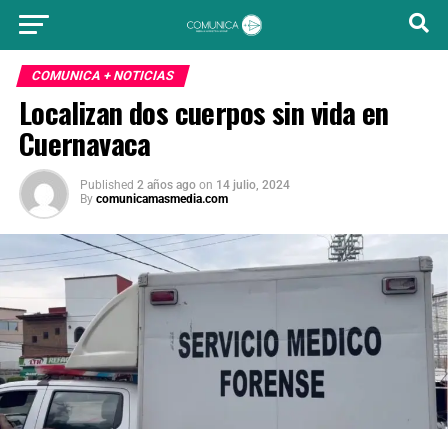
COMUNICA + NOTICIAS
Localizan dos cuerpos sin vida en
Cuernavaca
Published
2 años ago
on
14 julio, 2024
By
comunicamasmedia.com