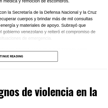
ión médica y remoción de escombros.
on la Secretaría de la Defensa Nacional y la Cruz
ecuperar cuerpos y brindar más de mil consultas
 energía y materiales de apoyo. Subrayó que
el gobierno venezolano y reiteró el compromiso de
 situaciones de emergencia.
 Marcelo Ebrard, aseguró que el Tratado entre
 se mantiene sin cambios y continúa ofreciendo
TINUE READING
rocesos de revisión previstos. Por su parte, la
mantiene estable frente al dólar y reiteró que el
cientes incidentes registrados durante
gnos de violencia en la