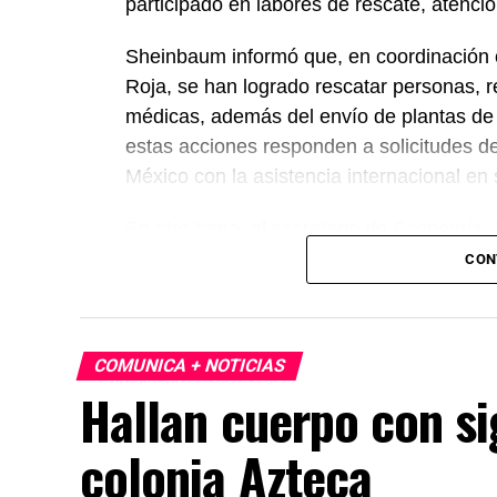
participado en labores de rescate, atenc
Sheinbaum informó que, en coordinación c
Roja, se han logrado rescatar personas, r
médicas, además del envío de plantas de
estas acciones responden a solicitudes d
México con la asistencia internacional en
En otro tema, el secretario de Economía,
México, Estados Unidos y Canadá (T-MEC)
CON
certidumbre a inversionistas, pese a los p
presidenta afirmó que el peso mexicano se 
país es seguro para visitantes, tras los re
COMUNICA + NOTICIAS
celebraciones en la capital.
Hallan cuerpo con si
colonia Azteca