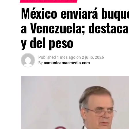
México enviará buqu
a Venezuela; destaca
y del peso
Published
1 mes ago
on
2 julio, 2026
By
comunicamasmedia.com