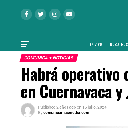
EN VIVO
NOSOTROS
COMUNICA + NOTICIAS
Habrá operativo 
en Cuernavaca y 
Published
2 años ago
on
15 julio, 2024
By
comunicamasmedia.com