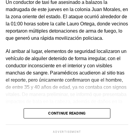
Un conductor de taxi fue asesinado a balazos la
madrugada de este jueves en la colonia Juan Morales, en
la zona oriente del estado. El ataque ocurrió alrededor de
la 01:00 horas sobre la calle Lauro Ortega, donde vecinos
reportaron múltiples detonaciones de arma de fuego, lo
que generó una rápida movilización policiaca.
Al arribar al lugar, elementos de seguridad localizaron un
vehículo de alquiler detenido de forma irregular, con el
conductor inconsciente en el interior y con visibles
manchas de sangre. Paramédicos acudieron al sitio tras
el reporte, pero únicamente confirmaron que el hombre,
de entre 35 y 40 años de edad, ya no contaba con signos
vitales. De manera preliminar, se informó que presentaba
impactos de bala en la cabeza, además de daños en la
puerta del lado del conductor.
CONTINUE READING
La zona fue acordonada para preservar la escena,
mientras peritos de la Fiscalía Regional Oriente
ADVERTISEMENT