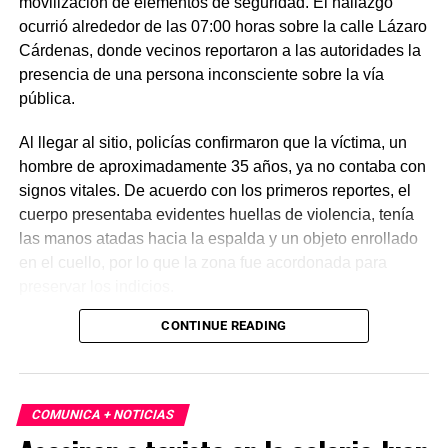
movilización de elementos de seguridad. El hallazgo
ocurrió alrededor de las 07:00 horas sobre la calle Lázaro
Cárdenas, donde vecinos reportaron a las autoridades la
presencia de una persona inconsciente sobre la vía
pública.
Al llegar al sitio, policías confirmaron que la víctima, un
hombre de aproximadamente 35 años, ya no contaba con
signos vitales. De acuerdo con los primeros reportes, el
cuerpo presentaba evidentes huellas de violencia, tenía
las manos atadas hacia la espalda y un objeto enrollado
en el cuello, por lo que la zona fue acordonada para
preservar los indicios.
CONTINUE READING
Las primeras investigaciones apuntan a que el hombre
habría sido abandonado en ese punto durante la
madrugada. Personal de la Fiscalía y del Servicio Médico
Forense realizó el levantamiento del cuerpo e inició la
COMUNICA + NOTICIAS
carpeta de investigación correspondiente para esclarecer