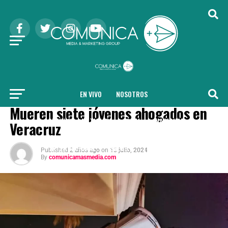
EN VIVO
NOSOTROS
COMUNICA + NOTICIAS
Mueren siete jóvenes ahogados en
COMUNICA + NOTICIAS
LOCAL
NACIONAL
Veracruz
INTERNACIONAL
SALUD
TENDENCIAS
Published
2 años ago
on
15 julio, 2024
By
comunicamasmedia.com