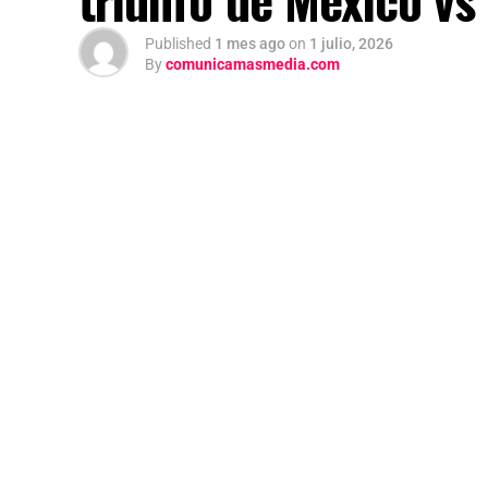
Published
1 mes ago
on
1 julio, 2026
By
comunicamasmedia.com