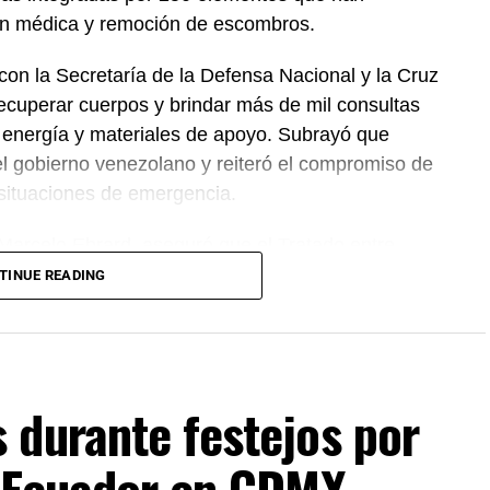
ión médica y remoción de escombros.
on la Secretaría de la Defensa Nacional y la Cruz
ecuperar cuerpos y brindar más de mil consultas
 energía y materiales de apoyo. Subrayó que
el gobierno venezolano y reiteró el compromiso de
 situaciones de emergencia.
 Marcelo Ebrard, aseguró que el Tratado entre
 se mantiene sin cambios y continúa ofreciendo
TINUE READING
rocesos de revisión previstos. Por su parte, la
mantiene estable frente al dólar y reiteró que el
cientes incidentes registrados durante
 durante festejos por
s Ecuador en CDMX