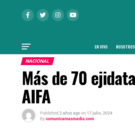
EN VIVO
NOSOTROS
NACIONAL
Más de 70 ejidat
AIFA
Published
2 años ago
on
17 julio, 2024
By
comunicamasmedia.com