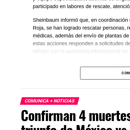
participado en labores de rescate, atenc
Sheinbaum informó que, en coordinación c
Roja, se han logrado rescatar personas, r
médicas, además del envío de plantas de
estas acciones responden a solicitudes d
México con la asistencia internacional en
En otro tema, el secretario de Economía,
México, Estados Unidos y Canadá (T-MEC)
CON
certidumbre a inversionistas, pese a los p
presidenta afirmó que el peso mexicano se 
país es seguro para visitantes, tras los re
COMUNICA + NOTICIAS
celebraciones en la capital.
Confirman 4 muertes
triunfo de México v