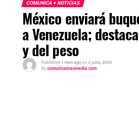
COMUNICA + NOTICIAS
México enviará buqu
a Venezuela; destaca
y del peso
Published
1 mes ago
on
2 julio, 2026
By
comunicamasmedia.com