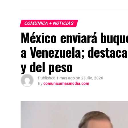
COMUNICA + NOTICIAS
México enviará buqu
a Venezuela; destaca
y del peso
Published
1 mes ago
on
2 julio, 2026
By
comunicamasmedia.com