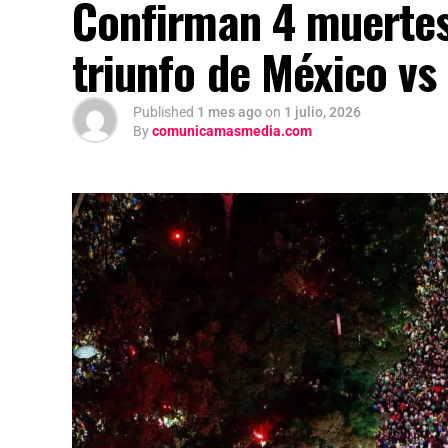
Confirman 4 muertes
triunfo de México v
Published
1 mes ago
on
1 julio, 2026
By
comunicamasmedia.com