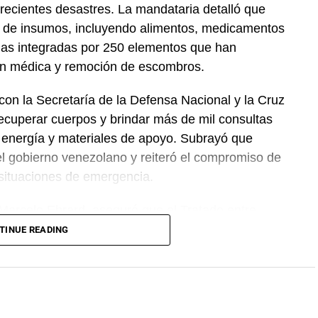
recientes desastres. La mandataria detalló que
 de insumos, incluyendo alimentos, medicamentos
das integradas por 250 elementos que han
ión médica y remoción de escombros.
on la Secretaría de la Defensa Nacional y la Cruz
ecuperar cuerpos y brindar más de mil consultas
 energía y materiales de apoyo. Subrayó que
el gobierno venezolano y reiteró el compromiso de
 situaciones de emergencia.
 Marcelo Ebrard, aseguró que el Tratado entre
 se mantiene sin cambios y continúa ofreciendo
TINUE READING
rocesos de revisión previstos. Por su parte, la
mantiene estable frente al dólar y reiteró que el
cientes incidentes registrados durante