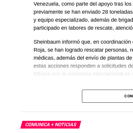
Venezuela, como parte del apoyo tras los 
previamente se han enviado 28 toneladas
y equipo especializado, además de briga
participado en labores de rescate, atenc
Sheinbaum informó que, en coordinación c
Roja, se han logrado rescatar personas, r
médicas, además del envío de plantas de
estas acciones responden a solicitudes d
México con la asistencia internacional en
En otro tema, el secretario de Economía,
México, Estados Unidos y Canadá (T-MEC)
CON
certidumbre a inversionistas, pese a los p
presidenta afirmó que el peso mexicano se 
país es seguro para visitantes, tras los re
COMUNICA + NOTICIAS
celebraciones en la capital.