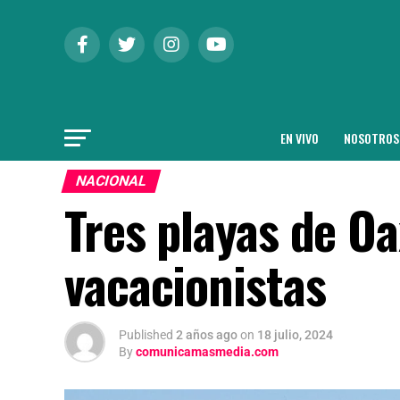
EN VIVO
NOSOTROS
NACIONAL
Tres playas de O
vacacionistas
Published
2 años ago
on
18 julio, 2024
By
comunicamasmedia.com