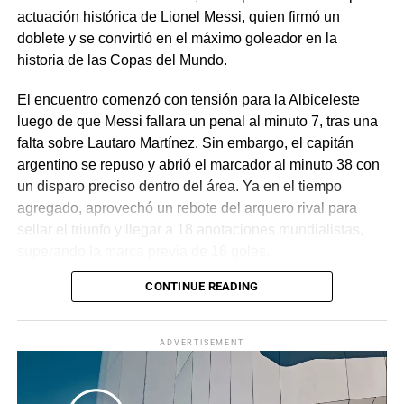
actuación histórica de Lionel Messi, quien firmó un
doblete y se convirtió en el máximo goleador en la
historia de las Copas del Mundo.
El encuentro comenzó con tensión para la Albiceleste
luego de que Messi fallara un penal al minuto 7, tras una
falta sobre Lautaro Martínez. Sin embargo, el capitán
argentino se repuso y abrió el marcador al minuto 38 con
un disparo preciso dentro del área. Ya en el tiempo
agregado, aprovechó un rebote del arquero rival para
sellar el triunfo y llegar a 18 anotaciones mundialistas,
superando la marca previa de 16 goles.
CONTINUE READING
Con este resultado, el conjunto dirigido por Lionel Scaloni
avanza con paso firme en el torneo. Tras el partido, Messi
reconoció su frustración inicial por el penal fallado, pero
ADVERTISEMENT
destacó la importancia de la victoria, mientras que el
técnico argentino subrayó la dificultad del encuentro y
valoró la clasificación del equipo a la siguiente ronda.