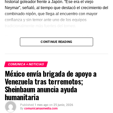
historial goleador frente a Japón. “Ese era el viejo
Neymar”, señaló, al tiempo que destacó el crecimiento del
combinado nipón, que llega al encuentro con mayor
confianza y sin temor ante uno de los equipos
tradicionalmente más fuertes del torneo.
Shiogai también cuestionó el papel actual de Brasil como
CONTINUE READING
favorito al título, al considerar que selecciones como
Francia y Argentina atraviesan un mejor momento
futbolístico. No obstante, reconoció la calidad del rival y
afirmó que una eventual victoria impulsaría anímicamente
COMUNICA + NOTICIAS
a Japón en su camino dentro del Mundial.
México envía brigada de apoyo a
Venezuela tras terremotos;
Sheinbaum anuncia ayuda
humanitaria
Published
1 mes ago
on
25 junio, 2026
By
comunicamasmedia.com