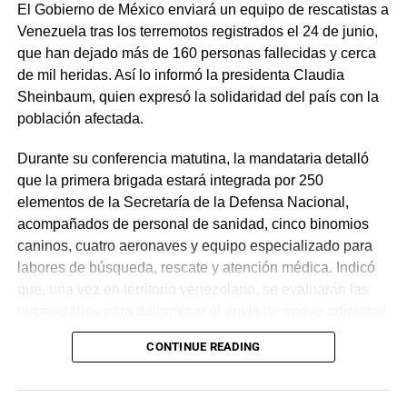
El Gobierno de México enviará un equipo de rescatistas a
Venezuela tras los terremotos registrados el 24 de junio,
que han dejado más de 160 personas fallecidas y cerca
de mil heridas. Así lo informó la presidenta Claudia
Sheinbaum, quien expresó la solidaridad del país con la
población afectada.
Durante su conferencia matutina, la mandataria detalló
que la primera brigada estará integrada por 250
elementos de la Secretaría de la Defensa Nacional,
acompañados de personal de sanidad, cinco binomios
caninos, cuatro aeronaves y equipo especializado para
labores de búsqueda, rescate y atención médica. Indicó
que, una vez en territorio venezolano, se evaluarán las
necesidades para determinar el envío de apoyo adicional.
CONTINUE READING
De acuerdo con reportes oficiales, los sismos alcanzaron
magnitudes de 7.2 y 7.5, provocando daños severos,
principalmente en el estado de La Guaira, así como