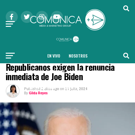
EN VIVO
NOSOTROS
INTERNACIONAL
Republicanos exigen la renuncia
COMUNICA + NOTICIAS
LOCAL
NACIONAL
inmediata de Joe Biden
INTERNACIONAL
SALUD
TENDENCIAS
Published
2 años ago
on
21 julio, 2024
By
Gilda Reyes