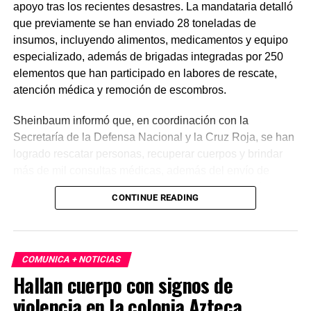
apoyo tras los recientes desastres. La mandataria detalló
que previamente se han enviado 28 toneladas de
insumos, incluyendo alimentos, medicamentos y equipo
especializado, además de brigadas integradas por 250
elementos que han participado en labores de rescate,
atención médica y remoción de escombros.
Sheinbaum informó que, en coordinación con la
Secretaría de la Defensa Nacional y la Cruz Roja, se han
logrado rescatar personas, recuperar cuerpos y brindar
más de mil consultas médicas, además del envío de
plantas de energía y materiales de apoyo. Subrayó que
CONTINUE READING
estas acciones responden a solicitudes del gobierno
venezolano y reiteró el compromiso de México con la
asistencia internacional en situaciones de emergencia.
COMUNICA + NOTICIAS
En otro tema, el secretario de Economía, Marcelo Ebrard,
Hallan cuerpo con signos de
aseguró que el Tratado entre México, Estados Unidos y
violencia en la colonia Azteca
Canadá (T-MEC) se mantiene sin cambios y continúa