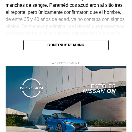
manchas de sangre. Paramédicos acudieron al sitio tras
el reporte, pero únicamente confirmaron que el hombre,
de entre 35 y 40 años de edad, ya no contaba con signos
vitales. De manera preliminar, se informó que presentaba
impactos de bala en la cabeza, además de daños en la
puerta del lado del conductor.
CONTINUE READING
La zona fue acordonada para preservar la escena,
mientras peritos de la Fiscalía Regional Oriente
ADVERTISEMENT
realizaron las diligencias correspondientes y el
levantamiento del cuerpo. Hasta el momento no se
cuenta con información sobre los agresores, y el cadáver
fue trasladado al Servicio Médico Forense en espera de
ser identificado, en tanto continúan las investigaciones.