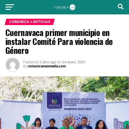
COMUNICA + NOTICIAS
Cuernavaca primer municipio en
instalar Comité Para violencia de
Género
Published
2 años ago
on
24 enero, 2025
By
comunicamasmedia.com