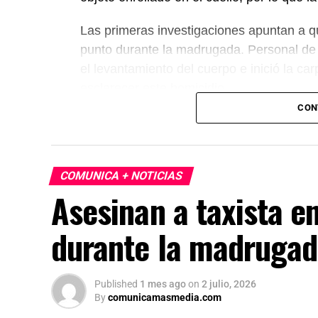
Las primeras investigaciones apuntan a 
punto durante la madrugada. Personal de l
el levantamiento del cuerpo e inició la ca
esclarecer este homicidio.
CON
COMUNICA + NOTICIAS
Asesinan a taxista e
durante la madruga
Published
1 mes ago
on
2 julio, 2026
By
comunicamasmedia.com