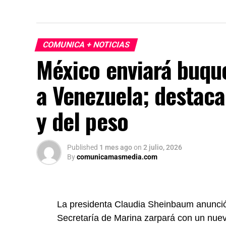
COMUNICA + NOTICIAS
México enviará buqu
a Venezuela; destaca
y del peso
Published
1 mes ago
on
2 julio, 2026
By
comunicamasmedia.com
La presidenta Claudia Sheinbaum anunció
Secretaría de Marina zarpará con un nue