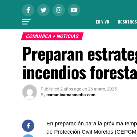
EN VIVO
NOSOTROS
COMUNICA + NOTICIAS
Preparan estrate
incendios forest
Published
2 años ago
on
26 enero, 2025
By
comunicamasmedia.com
En preparación para la próxima tempo
de Protección Civil Morelos (CEPCM) 