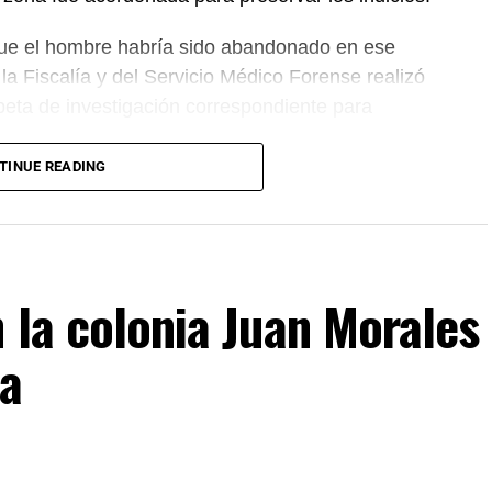
que el hombre habría sido abandonado en ese
a Fiscalía y del Servicio Médico Forense realizó
rpeta de investigación correspondiente para
TINUE READING
n la colonia Juan Morales
da