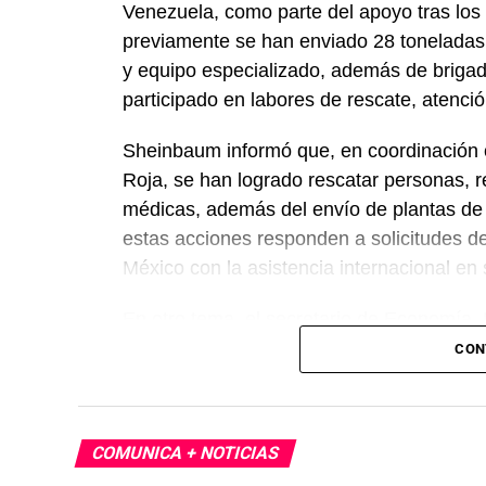
Venezuela, como parte del apoyo tras los 
previamente se han enviado 28 toneladas
y equipo especializado, además de briga
participado en labores de rescate, atenc
Sheinbaum informó que, en coordinación c
Roja, se han logrado rescatar personas, r
médicas, además del envío de plantas de
estas acciones responden a solicitudes d
México con la asistencia internacional en
En otro tema, el secretario de Economía,
México, Estados Unidos y Canadá (T-MEC)
CON
certidumbre a inversionistas, pese a los p
presidenta afirmó que el peso mexicano se 
país es seguro para visitantes, tras los re
COMUNICA + NOTICIAS
celebraciones en la capital.