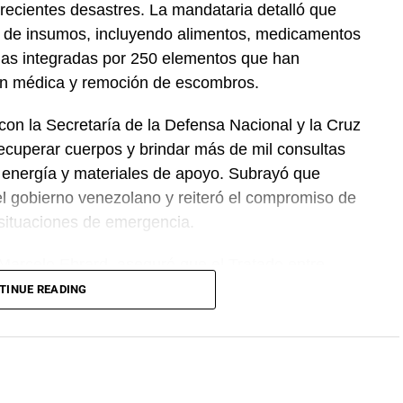
recientes desastres. La mandataria detalló que
 de insumos, incluyendo alimentos, medicamentos
das integradas por 250 elementos que han
ión médica y remoción de escombros.
on la Secretaría de la Defensa Nacional y la Cruz
ecuperar cuerpos y brindar más de mil consultas
 energía y materiales de apoyo. Subrayó que
el gobierno venezolano y reiteró el compromiso de
 situaciones de emergencia.
 Marcelo Ebrard, aseguró que el Tratado entre
 se mantiene sin cambios y continúa ofreciendo
TINUE READING
rocesos de revisión previstos. Por su parte, la
mantiene estable frente al dólar y reiteró que el
cientes incidentes registrados durante