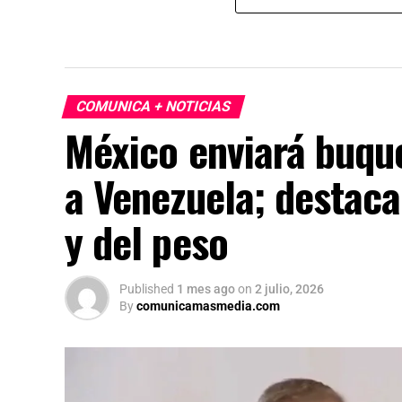
COMUNICA + NOTICIAS
México enviará buqu
a Venezuela; destaca
y del peso
Published
1 mes ago
on
2 julio, 2026
By
comunicamasmedia.com