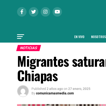
EN VIVO
NOSOTROS
NOTICIAS
Migrantes saturan
Chiapas
Published
2 años ago
on
27 enero, 2025
By
comunicamasmedia.com