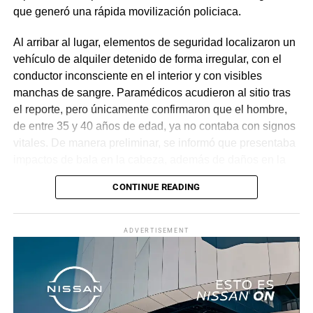
que generó una rápida movilización policiaca.
Al arribar al lugar, elementos de seguridad localizaron un
vehículo de alquiler detenido de forma irregular, con el
conductor inconsciente en el interior y con visibles
manchas de sangre. Paramédicos acudieron al sitio tras
el reporte, pero únicamente confirmaron que el hombre,
de entre 35 y 40 años de edad, ya no contaba con signos
vitales. De manera preliminar, se informó que presentaba
impactos de bala en la cabeza, además de daños en la
puerta del lado del conductor.
CONTINUE READING
La zona fue acordonada para preservar la escena,
mientras peritos de la Fiscalía Regional Oriente
ADVERTISEMENT
realizaron las diligencias correspondientes y el
levantamiento del cuerpo. Hasta el momento no se
cuenta con información sobre los agresores, y el cadáver
fue trasladado al Servicio Médico Forense en espera de
ser identificado, en tanto continúan las investigaciones.