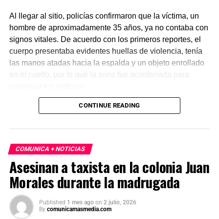
Al llegar al sitio, policías confirmaron que la víctima, un
hombre de aproximadamente 35 años, ya no contaba con
signos vitales. De acuerdo con los primeros reportes, el
cuerpo presentaba evidentes huellas de violencia, tenía
las manos atadas hacia la espalda y un objeto enrollado
en el cuello, por lo que la zona fue acordonada para
preservar los indicios.
CONTINUE READING
Las primeras investigaciones apuntan a que el hombre
habría sido abandonado en ese punto durante la
madrugada. Personal de la Fiscalía y del Servicio Médico
Forense realizó el levantamiento del cuerpo e inició la
COMUNICA + NOTICIAS
carpeta de investigación correspondiente para esclarecer
Asesinan a taxista en la colonia Juan
este homicidio.
Morales durante la madrugada
Published
1 mes ago
on
2 julio, 2026
By
comunicamasmedia.com