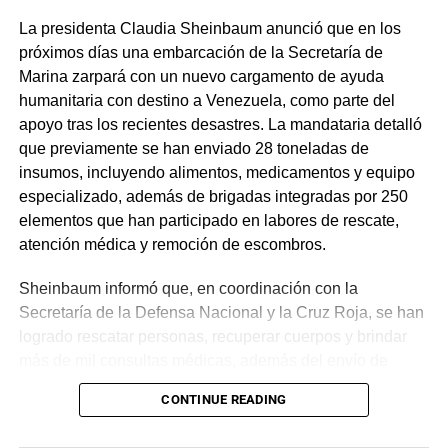
La presidenta Claudia Sheinbaum anunció que en los
próximos días una embarcación de la Secretaría de
Marina zarpará con un nuevo cargamento de ayuda
humanitaria con destino a Venezuela, como parte del
apoyo tras los recientes desastres. La mandataria detalló
que previamente se han enviado 28 toneladas de
insumos, incluyendo alimentos, medicamentos y equipo
especializado, además de brigadas integradas por 250
elementos que han participado en labores de rescate,
atención médica y remoción de escombros.
Sheinbaum informó que, en coordinación con la
Secretaría de la Defensa Nacional y la Cruz Roja, se han
logrado rescatar personas, recuperar cuerpos y brindar
más de mil consultas médicas, además del envío de
plantas de energía y materiales de apoyo. Subrayó que
CONTINUE READING
estas acciones responden a solicitudes del gobierno
venezolano y reiteró el compromiso de México con la