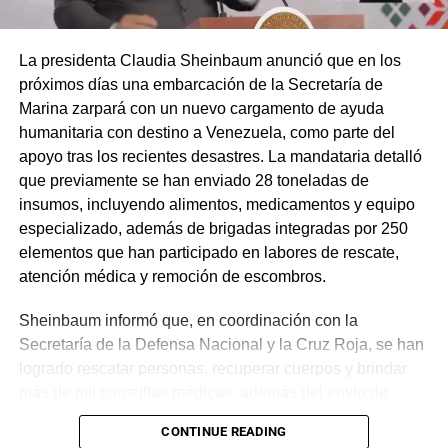
La presidenta Claudia Sheinbaum anunció que en los
próximos días una embarcación de la Secretaría de
Marina zarpará con un nuevo cargamento de ayuda
humanitaria con destino a Venezuela, como parte del
apoyo tras los recientes desastres. La mandataria detalló
que previamente se han enviado 28 toneladas de
insumos, incluyendo alimentos, medicamentos y equipo
especializado, además de brigadas integradas por 250
elementos que han participado en labores de rescate,
atención médica y remoción de escombros.
Sheinbaum informó que, en coordinación con la
Secretaría de la Defensa Nacional y la Cruz Roja, se han
logrado rescatar personas, recuperar cuerpos y brindar
más de mil consultas médicas, además del envío de
plantas de energía y materiales de apoyo. Subrayó que
CONTINUE READING
estas acciones responden a solicitudes del gobierno