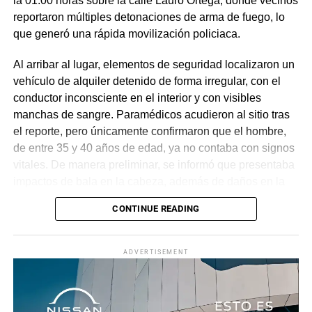
la 01:00 horas sobre la calle Lauro Ortega, donde vecinos
reportaron múltiples detonaciones de arma de fuego, lo
que generó una rápida movilización policiaca.
Al arribar al lugar, elementos de seguridad localizaron un
vehículo de alquiler detenido de forma irregular, con el
conductor inconsciente en el interior y con visibles
manchas de sangre. Paramédicos acudieron al sitio tras
el reporte, pero únicamente confirmaron que el hombre,
de entre 35 y 40 años de edad, ya no contaba con signos
vitales. De manera preliminar, se informó que presentaba
impactos de bala en la cabeza, además de daños en la
puerta del lado del conductor.
CONTINUE READING
La zona fue acordonada para preservar la escena,
mientras peritos de la Fiscalía Regional Oriente
ADVERTISEMENT
realizaron las diligencias correspondientes y el
levantamiento del cuerpo. Hasta el momento no se
cuenta con información sobre los agresores, y el cadáver