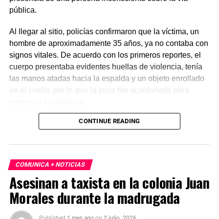
pública.
Al llegar al sitio, policías confirmaron que la víctima, un
hombre de aproximadamente 35 años, ya no contaba con
signos vitales. De acuerdo con los primeros reportes, el
cuerpo presentaba evidentes huellas de violencia, tenía
las manos atadas hacia la espalda y un objeto enrollado
en el cuello, por lo que la zona fue acordonada para
preservar los indicios.
CONTINUE READING
Las primeras investigaciones apuntan a que el hombre
habría sido abandonado en ese punto durante la
madrugada. Personal de la Fiscalía y del Servicio Médico
Forense realizó el levantamiento del cuerpo e inició la
COMUNICA + NOTICIAS
carpeta de investigación correspondiente para esclarecer
Asesinan a taxista en la colonia Juan
este homicidio.
Morales durante la madrugada
Published
1 mes ago
on
2 julio, 2026