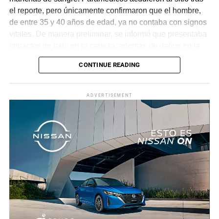
el reporte, pero únicamente confirmaron que el hombre,
de entre 35 y 40 años de edad, ya no contaba con signos
vitales. De manera preliminar, se informó que presentaba
impactos de bala en la cabeza, además de daños en la
puerta del lado del conductor.
CONTINUE READING
La zona fue acordonada para preservar la escena,
mientras peritos de la Fiscalía Regional Oriente
ADVERTISEMENT
realizaron las diligencias correspondientes y el
levantamiento del cuerpo. Hasta el momento no se
cuenta con información sobre los agresores, y el cadáver
fue trasladado al Servicio Médico Forense en espera de
ser identificado, en tanto continúan las investigaciones.