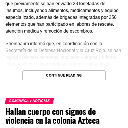
que previamente se han enviado 28 toneladas de
insumos, incluyendo alimentos, medicamentos y equipo
especializado, además de brigadas integradas por 250
elementos que han participado en labores de rescate,
atención médica y remoción de escombros.
Sheinbaum informó que, en coordinación con la
Secretaría de la Defensa Nacional y la Cruz Roja, se han
logrado rescatar personas, recuperar cuerpos y brindar
más de mil consultas médicas, además del envío de
plantas de energía y materiales de apoyo. Subrayó que
CONTINUE READING
estas acciones responden a solicitudes del gobierno
venezolano y reiteró el compromiso de México con la
asistencia internacional en situaciones de emergencia.
COMUNICA + NOTICIAS
En otro tema, el secretario de Economía, Marcelo Ebrard,
Hallan cuerpo con signos de
aseguró que el Tratado entre México, Estados Unidos y
violencia en la colonia Azteca
Canadá (T-MEC) se mantiene sin cambios y continúa
ofreciendo certidumbre a inversionistas, pese a los