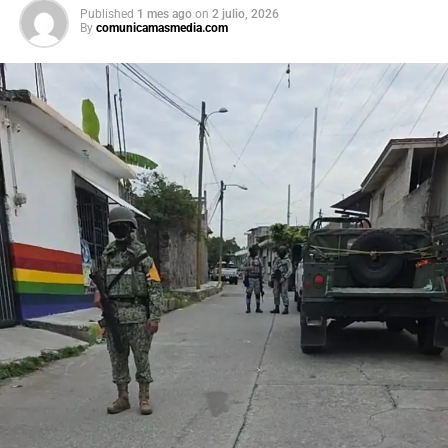
procesos de revisión previstos. Por su parte, la presidenta
Published
1 mes ago
on
2 julio, 2026
By
comunicamasmedia.com
afirmó que el peso mexicano se mantiene estable frente
al dólar y reiteró que el país es seguro para visitantes,
tras los recientes incidentes registrados durante
celebraciones en la capital.